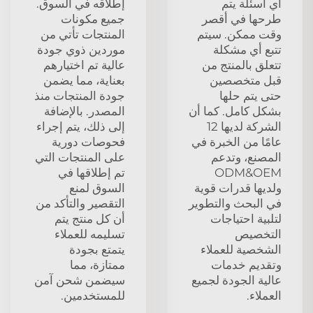
أي أسئلة يتم
إطلاقه في السوق.
طرحها في أقصر
جميع مكونات
وقت ممكن. سيتم
المنتجات تأتي من
تتبع أي مشكلة
موردين ذوي جودة
تتعلق بالمنتج من
عالية تم اختيارهم
قبل متخصصين
بعناية، مما يضمن
حتى يتم حلها
جودة المنتجات منذ
بشكل كامل. كما أن
المصدر. بالإضافة
الشركة لديها 12
إلى ذلك، يتم إجراء
عامًا من الخبرة في
فحوصات دورية
المصنع، وتدعم
على المنتجات التي
ODM&OEM
تم إطلاقها في
ولديها قدرات قوية
السوق لمنع
في البحث والتطوير
التقصير والتأكد من
لتلبية احتياجات
أن كل منتج يتم
التخصيص
تسليمه للعملاء
الشخصية للعملاء
يتمتع بجودة
وتقديم خدمات
ممتازة، مما
عالية الجودة لجميع
سيضمن شحن آمن
العملاء.
للمستخدمين.