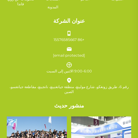
فاندا
المدونة
عنوان الشركة
+86 15576585667
[email protected]
9:00-6:00 الاثنين إلى السبت
رقم 6، طريق زونغكو، شارع مولينغ، منطقة جيانغنينغ، نانجينغ، مقاطعة جيانغسو،
الصين
منشور حديث