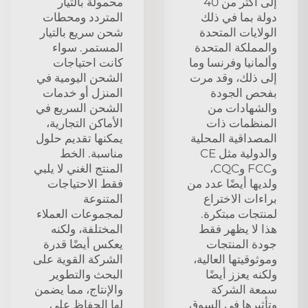
إلى أكثر من 40
محمولة بالتيار
دولة بما في ذلك
المتردد ومحطات
الولايات المتحدة
شحن سريع بالتيار
والمملكة المتحدة
المستمر. سواء
وألمانيا وفرنسا وما
كانت احتياجات
إلى ذلك، وقد مرت
الشحن اليومية في
بفحص الجودة
المنزل أو خدمات
والشهادات من
الشحن السريع في
المنظمات ذات
الأماكن التجارية،
المصداقية المحلية
يمكنها تقديم حلول
والدولية مثل CE
مناسبة. الخط
وFCC وCQC،
المنتج الغني لا يلبي
ولديها أيضًا عدد من
فقط الاحتياجات
براءات الاختراع
المتنوعة
لمنتجات مبتكرة.
لمجموعات العملاء
هذا لا يظهر فقط
المختلفة، ولكنه
جودة المنتجات
يعكس أيضًا قدرة
وموثوقيتها العالية،
الشركة القوية على
ولكنه يعزز أيضًا
البحث والتطوير
سمعة الشركة
والإنتاج، مما يضمن
وتأثيرها في السوق
لها الحفاظ على