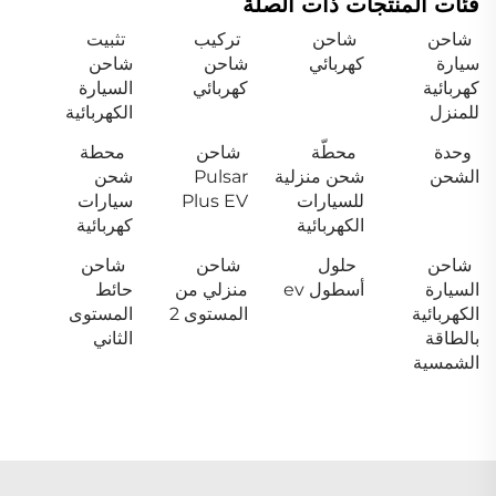
فئات المنتجات ذات الصلة
شاحن
شاحن
تركيب
تثبيت
سيارة
كهربائي
شاحن
شاحن
كهربائية
كهربائي
السيارة
للمنزل
الكهربائية
وحدة
محطّة
شاحن
محطة
الشحن
شحن منزلية
Pulsar
شحن
للسيارات
Plus EV
سيارات
الكهربائية
كهربائية
شاحن
حلول
شاحن
شاحن
السيارة
أسطول ev
منزلي من
حائط
الكهربائية
المستوى 2
المستوى
بالطاقة
الثاني
الشمسية