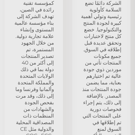
الشركة دائمًا تضع
كمؤسسة تقنية
السلامة كأولوية
رائدة في الصين،
رئيسية وتولي أهمية
تهدف الشركة إلى
كبيرة لجودة المنتج
بناء مؤسسة عالمية
والتكنولوجيا. خضع
المستوى وإنشاء
كل منتج لاختبارات
علامة تجارية دولية.
وتحقق عديدة قبل
من خلال الجهود
إطلاقه في السوق.
المستمرة، تم
جميع مكونات
تصدير المنتجات
المنتجات تأتي من
إلى أكثر من 40
موردين ذوي جودة
دولة بما في ذلك
عالية تم اختيارهم
الولايات المتحدة
بعناية، مما يضمن
والمملكة المتحدة
جودة المنتجات منذ
وألمانيا وفرنسا وما
المصدر. بالإضافة
إلى ذلك، وقد مرت
إلى ذلك، يتم إجراء
بفحص الجودة
فحوصات دورية
والشهادات من
على المنتجات التي
المنظمات ذات
تم إطلاقها في
المصداقية المحلية
السوق لمنع
والدولية مثل CE