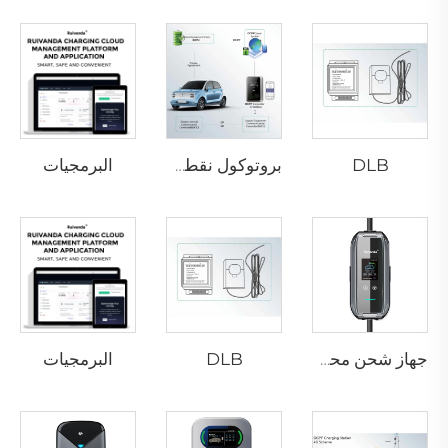
DLB
البرمجيات
بروتوكول نقطة الشحن المفتوح
DLB
البرمجيات
جهاز شحن محمول P3-01 لمركبات EV