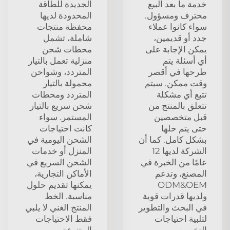
خدمة ما بعد البيع
الجديدة للطاقة
محترف ومسؤول.
المحدودة لديها
سواء كانوا عملاء
محفظة منتجات
جدد أو قديمين،
شاملة، تشمل
يمكن الإجابة على
محطات شحن
أي أسئلة يتم
منزلية تعمل بالتيار
طرحها في أقصر
المتردد، وشواحن
وقت ممكن. سيتم
محمولة بالتيار
تتبع أي مشكلة
المتردد ومحطات
تتعلق بالمنتج من
شحن سريع بالتيار
قبل متخصصين
المستمر. سواء
حتى يتم حلها
كانت احتياجات
بشكل كامل. كما أن
الشحن اليومية في
الشركة لديها 12
المنزل أو خدمات
عامًا من الخبرة في
الشحن السريع في
المصنع، وتدعم
الأماكن التجارية،
ODM&OEM
يمكنها تقديم حلول
ولديها قدرات قوية
مناسبة. الخط
في البحث والتطوير
المنتج الغني لا يلبي
لتلبية احتياجات
فقط الاحتياجات
التخصيص
المتنوعة