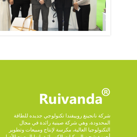
شركة نانجينغ روييفندا تكنولوجي جديده للطاقة
المحدودة، وهي شركة صينية رائدة في مجال
التكنولوجيا العالية، مكرسة لإنتاج ومبيعات وتطوير
أجهزة شحن المركبات الكهربائية. إنها المصنع الأصلي