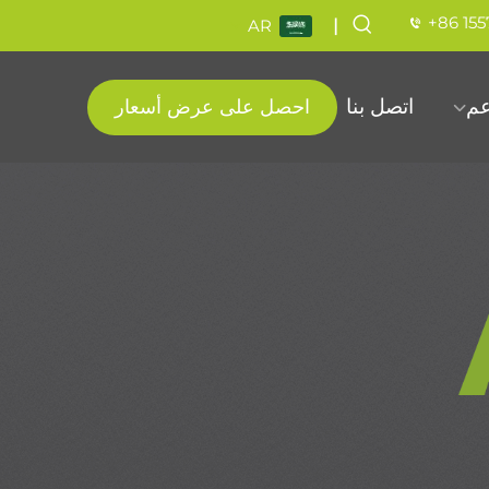
+86 15
AR
|
عم
اتصل بنا
احصل على عرض أسعار