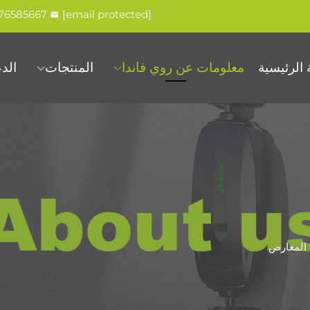
576585667
[email protected]
الرئيسية
معلومات عن روي فاندا
المنتجات
الد
المعارض