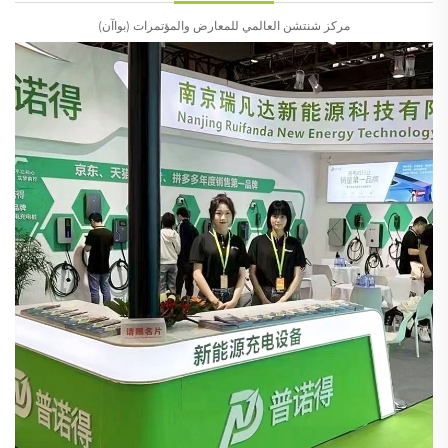
مركز شنتشن العالمي للمعارض والمؤتمرات (بواآن)