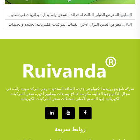
السابق:
المعرض الدولي الثالث لمحطات الشحن واستبدال البطاريات في شنغهاي 2024
التالي:
معرض الصين الدولي لأجزاء تقنيات المركبات الكهربائية الجديدة والخدمات
شركة نانجينغ روييفندا تكنولوجي جديده للطاقة المحدودة، وهي شركة صينية رائدة في
مجال التكنولوجيا العالية، مكرسة لإنتاج ومبيعات وتطوير أجهزة شحن المركبات
الكهربائية. إنها المصنع الأصلي لمحطات شحن المركبات الكهربائية.
روابط سريعة