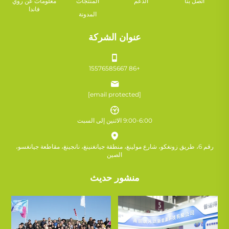
اتصل بنا
الدعم
المنتجات
معلومات عن روي
فاندا
المدونة
عنوان الشركة
+86 15576585667
[email protected]
9:00-6:00 الاثنين إلى السبت
رقم 6، طريق زونغكو، شارع مولينغ، منطقة جيانغنينغ، نانجينغ، مقاطعة جيانغسو،
الصين
منشور حديث