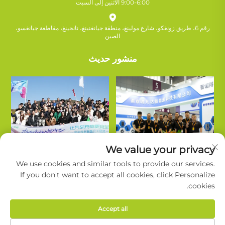
9:00-6:00 الاثنين إلى السبت
رقم 6، طريق زونغكو، شارع مولينغ، منطقة جيانغنينغ، نانجينغ، مقاطعة جيانغسو،
الصين
منشور حديث
We value your privacy
We use cookies and similar tools to provide our services.
If you don't want to accept all cookies, click Personalize
cookies.
حقوق النشر © شركة نانجينغ روييفاندا للتكنولوجيا الجديدة للطاقة المحدودة. جميع
Accept all
الحقوق محفوظة. |
سياسة الخصوصية