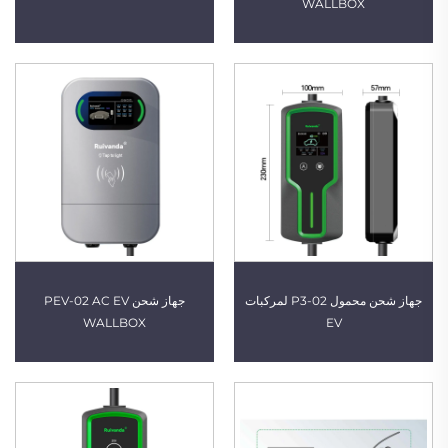
WALLBOX
جهاز شحن محمول P3-02 لمركبات
جهاز شحن PEV-02 AC EV
WALLBOX
EV