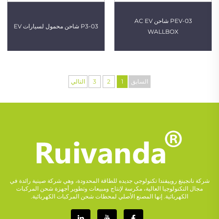
PEV-03 شاحن AC EV
P3-03 شاحن محمول لسيارات EV
WALLBOX
السابق
1
2
3
التالي
شركة نانجينغ روييفندا تكنولوجي جديده للطاقة المحدودة، وهي شركة صينية رائدة في
مجال التكنولوجيا العالية، مكرسة لإنتاج ومبيعات وتطوير أجهزة شحن المركبات
الكهربائية. إنها المصنع الأصلي لمحطات شحن المركبات الكهربائية.