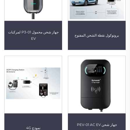
جهاز شحن محمول P3-01 لمركبات
بروتوكول نقطة الشحن المفتوح
EV
جهاز شحن PEV-01 AC EV
نموذج 4G