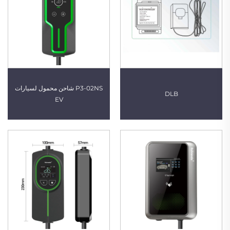
P3-02NS شاحن محمول لسيارات
DLB
EV