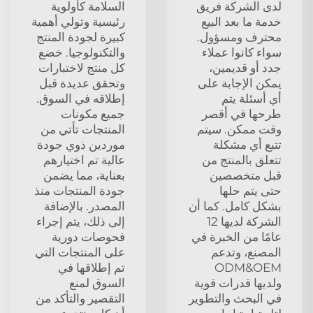
لدى الشركة فريق
السلامة كأولوية
خدمة ما بعد البيع
رئيسية وتولي أهمية
محترف ومسؤول.
كبيرة لجودة المنتج
سواء كانوا عملاء
والتكنولوجيا. خضع
جدد أو قديمين،
كل منتج لاختبارات
يمكن الإجابة على
وتحقق عديدة قبل
أي أسئلة يتم
إطلاقه في السوق.
طرحها في أقصر
جميع مكونات
وقت ممكن. سيتم
المنتجات تأتي من
تتبع أي مشكلة
موردين ذوي جودة
تتعلق بالمنتج من
عالية تم اختيارهم
قبل متخصصين
بعناية، مما يضمن
حتى يتم حلها
جودة المنتجات منذ
بشكل كامل. كما أن
المصدر. بالإضافة
الشركة لديها 12
إلى ذلك، يتم إجراء
عامًا من الخبرة في
فحوصات دورية
المصنع، وتدعم
على المنتجات التي
ODM&OEM
تم إطلاقها في
ولديها قدرات قوية
السوق لمنع
في البحث والتطوير
التقصير والتأكد من