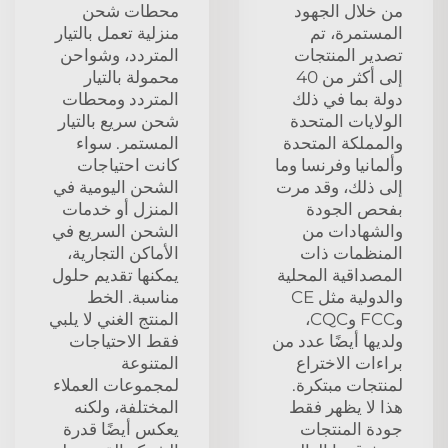
من خلال الجهود
محطات شحن
المستمرة، تم
منزلية تعمل بالتيار
تصدير المنتجات
المتردد، وشواحن
إلى أكثر من 40
محمولة بالتيار
دولة بما في ذلك
المتردد ومحطات
الولايات المتحدة
شحن سريع بالتيار
والمملكة المتحدة
المستمر. سواء
وألمانيا وفرنسا وما
كانت احتياجات
إلى ذلك، وقد مرت
الشحن اليومية في
بفحص الجودة
المنزل أو خدمات
والشهادات من
الشحن السريع في
المنظمات ذات
الأماكن التجارية،
المصداقية المحلية
يمكنها تقديم حلول
والدولية مثل CE
مناسبة. الخط
وFCC وCQC،
المنتج الغني لا يلبي
ولديها أيضًا عدد من
فقط الاحتياجات
براءات الاختراع
المتنوعة
لمنتجات مبتكرة.
لمجموعات العملاء
هذا لا يظهر فقط
المختلفة، ولكنه
جودة المنتجات
يعكس أيضًا قدرة