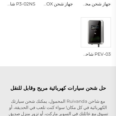
جهاز شحن محمول P3-02 لمركبات EV
جهاز شحن PEV-02 AC EV WALLBOX
P3-02NS شاحن محمول لسيارات EV
PEV-03 شاحن AC EV WALLBOX
حل شحن سيارات كهربائية مريح وقابل للنقل
مع شاحن Ruivanda المحمول، يمكنك شحن سيارتك
الكهربائية في كل مكان! سواء كنت تلعب في الحديقة، أو
تسوق مع عائلتك في السوبر ماركت، أو تزور منزل صديق.