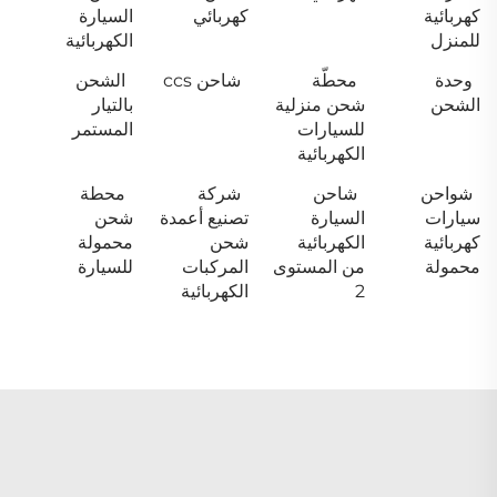
كهربائية
كهربائي
السيارة
للمنزل
الكهربائية
وحدة
محطّة
شاحن ccs
الشحن
الشحن
شحن منزلية
بالتيار
للسيارات
المستمر
الكهربائية
شواحن
شاحن
شركة
محطة
سيارات
السيارة
تصنيع أعمدة
شحن
كهربائية
الكهربائية
شحن
محمولة
محمولة
من المستوى
المركبات
للسيارة
2
الكهربائية