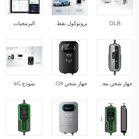
DLB
البرمجيات
بروتوكول نقطة الشحن المفتوح
نموذج 4G
جهاز شحن محمول P3-01 لمركبات EV
جهاز شحن PEV-01 AC EV WALLBOX