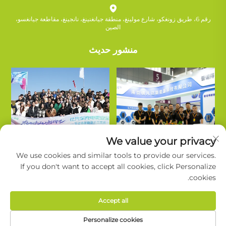
رقم 6، طريق زونغكو، شارع مولينغ، منطقة جيانغنينغ، نانجينغ، مقاطعة جيانغسو،
الصين
منشور حديث
We value your privacy
We use cookies and similar tools to provide our services.
If you don't want to accept all cookies, click Personalize
cookies.
حقوق النشر © شركة نانجينغ روييفاندا للتكنولوجيا الجديدة للطاقة المحدودة. جميع
Accept all
الحقوق محفوظة. |
سياسة الخصوصية
Personalize cookies
معلومات عن روي فاندا
الدعم
اتصل بنا