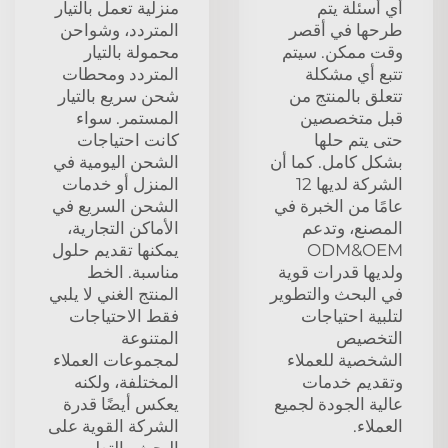
أي أسئلة يتم
منزلية تعمل بالتيار
طرحها في أقصر
المتردد، وشواحن
وقت ممكن. سيتم
محمولة بالتيار
تتبع أي مشكلة
المتردد ومحطات
تتعلق بالمنتج من
شحن سريع بالتيار
قبل متخصصين
المستمر. سواء
حتى يتم حلها
كانت احتياجات
بشكل كامل. كما أن
الشحن اليومية في
الشركة لديها 12
المنزل أو خدمات
عامًا من الخبرة في
الشحن السريع في
المصنع، وتدعم
الأماكن التجارية،
ODM&OEM
يمكنها تقديم حلول
ولديها قدرات قوية
مناسبة. الخط
في البحث والتطوير
المنتج الغني لا يلبي
لتلبية احتياجات
فقط الاحتياجات
التخصيص
المتنوعة
الشخصية للعملاء
لمجموعات العملاء
وتقديم خدمات
المختلفة، ولكنه
عالية الجودة لجميع
يعكس أيضًا قدرة
العملاء.
الشركة القوية على
البحث والتطوير