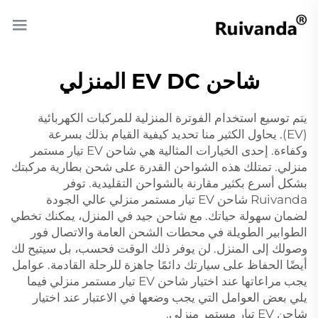
شاحن EV DC المنزلي
يتم توسيع استخدام الفوترة المنزلية للمركبات الكهربائية
(EV). يحاول الكثير منا تحديد كيفية القيام بذلك بسرعة
وكفاءة. إحدى الخيارات المثالية هي شاحن EV تيار مستمر
منزلي. تمتلك هذه الشواحن القدرة على شحن بطارية مركبتك
بشكل أسرع بكثير مقارنة بالشواحن التقليدية. توفر
Ruivanda شاحن EV تيار مستمر منزلي عالي الجودة
لضمان سهولة حياتك. مع شاحن جيد في المنزل، يمكنك تخطي
الطوابير الطويلة في محطات الشحن العامة والاتصال فور
وصولك إلى المنزل. لن يوفر ذلك الوقت فحسب، بل سيتيح لك
أيضًا الحفاظ على سيارتك دائمًا جاهزة للرحلة القادمة. عوامل
يجب مراعاتها عند اختيار شاحن EV تيار مستمر منزلي فيما
يلي بعض العوامل التي يجب وضعها في الاعتبار عند اختيار
شاحن EV تيار مستمر منزلي.