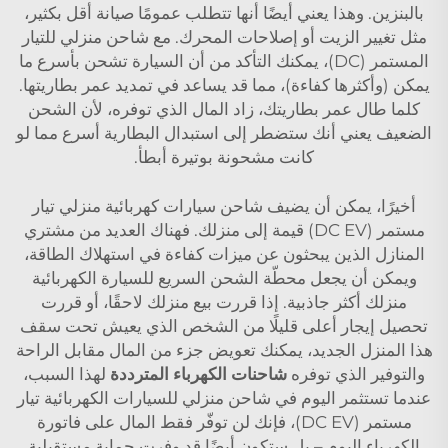
بالبنزين. وهذا يعني أيضًا أنها تتطلب عمومًا صيانة أقل بكثير،
مثل تغيير الزيت أو إصلاحات المحرك. مع شاحن منزلي للتيار
المستمر (DC)، يمكنك التأكد من أن السيارة تشحن بأسرع ما
يمكن (وأكثرها كفاءة)، مما قد يساعد في تمديد عمر بطاريتها.
كلما طال عمر بطاريتك، زاد المال الذي توفره، لأن الشحن
الضعيف يعني أنك ستضطر إلى استبدال البطارية أسرع مما لو
كانت مشحونة بوتيرة أبطأ.
أخيرًا، يمكن أن يضيف شاحن سيارات كهربائية منزلي تيار
مستمر (DC EV) قيمة إلى منزلك. فهناك العديد من مشتري
المنازل الذين يبحثون عن ميزات كفاءة في استهلاك الطاقة،
ويمكن أن يجعل محطّة الشحن السريع للسيارة الكهربائية
منزلك أكثر جاذبية. إذا قررت بيع منزلك لاحقًا، أو قررت
تحصيل إيجار أعلى قليلًا من الشخص الذي يعيش تحت سقف
هذا المنزل الجديد، يمكنك تعويض جزء من المال مقابل الراحة
والتوفير الذي توفره
شاحنات الكهرباء المترددة
لهذا السبب،
عندما تستثمر اليوم في شاحن منزلي للسيارات الكهربائية تيار
مستمر (DC EV)، فإنك لن توفّر فقط المال على فاتورة
الكهرباء اليوم – بل ستكون أيضًا قد وفرت حماية مستقبلية