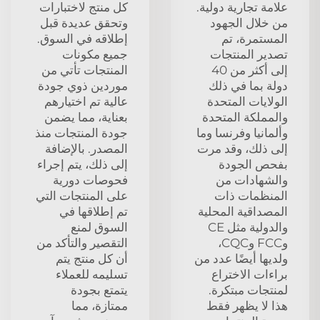
علامة تجارية دولية.
كل منتج لاختبارات
من خلال الجهود
وتحقق عديدة قبل
المستمرة، تم
إطلاقه في السوق.
تصدير المنتجات
جميع مكونات
إلى أكثر من 40
المنتجات تأتي من
دولة بما في ذلك
موردين ذوي جودة
الولايات المتحدة
عالية تم اختيارهم
والمملكة المتحدة
بعناية، مما يضمن
وألمانيا وفرنسا وما
جودة المنتجات منذ
إلى ذلك، وقد مرت
المصدر. بالإضافة
بفحص الجودة
إلى ذلك، يتم إجراء
والشهادات من
فحوصات دورية
المنظمات ذات
على المنتجات التي
المصداقية المحلية
تم إطلاقها في
والدولية مثل CE
السوق لمنع
وFCC وCQC،
التقصير والتأكد من
ولديها أيضًا عدد من
أن كل منتج يتم
براءات الاختراع
تسليمه للعملاء
لمنتجات مبتكرة.
يتمتع بجودة
هذا لا يظهر فقط
ممتازة، مما