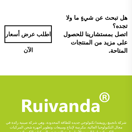
هل تبحث عن شيءٍ ما ولا
تجده؟
اتصل بمستشارينا للحصول
اطلب عرض أسعار
على مزيد من المنتجات
الآن
المتاحة.
شركة نانجينغ روييفندا تكنولوجي جديده للطاقة المحدودة، وهي شركة صينية رائدة في
مجال التكنولوجيا العالية، مكرسة لإنتاج ومبيعات وتطوير أجهزة شحن المركبات
الكهربائية. إنها المصنع الأصلي لمحطات شحن المركبات الكهربائية.