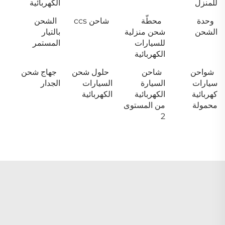
للمنزل
الكهربائية
وحدة
محطّة
شاحن ccs
الشحن
الشحن
شحن منزلية
بالتيار
للسيارات
المستمر
الكهربائية
شواحن
شاحن
حلول شحن
جهاج شحن
سيارات
السيارة
السيارات
الجدار
كهربائية
الكهربائية
الكهربائية
محمولة
من المستوى
2