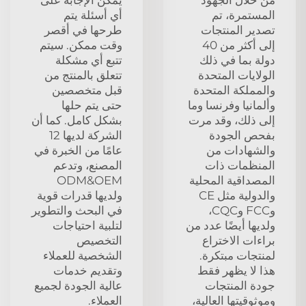
المستمرة، تم
أي أسئلة يتم
تصدير المنتجات
طرحها في أقصر
إلى أكثر من 40
وقت ممكن. سيتم
دولة بما في ذلك
تتبع أي مشكلة
الولايات المتحدة
تتعلق بالمنتج من
والمملكة المتحدة
قبل متخصصين
وألمانيا وفرنسا وما
حتى يتم حلها
إلى ذلك، وقد مرت
بشكل كامل. كما أن
بفحص الجودة
الشركة لديها 12
والشهادات من
عامًا من الخبرة في
المنظمات ذات
المصنع، وتدعم
المصداقية المحلية
ODM&OEM
والدولية مثل CE
ولديها قدرات قوية
وFCC وCQC،
في البحث والتطوير
ولديها أيضًا عدد من
لتلبية احتياجات
براءات الاختراع
التخصيص
لمنتجات مبتكرة.
الشخصية للعملاء
هذا لا يظهر فقط
وتقديم خدمات
جودة المنتجات
عالية الجودة لجميع
وموثوقيتها العالية،
العملاء.