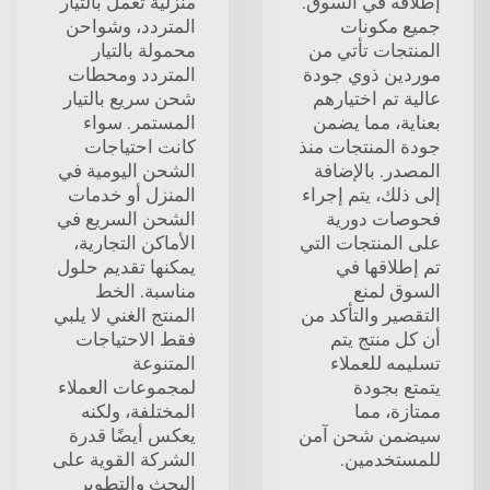
إطلاقه في السوق.
منزلية تعمل بالتيار
جميع مكونات
المتردد، وشواحن
المنتجات تأتي من
محمولة بالتيار
موردين ذوي جودة
المتردد ومحطات
عالية تم اختيارهم
شحن سريع بالتيار
بعناية، مما يضمن
المستمر. سواء
جودة المنتجات منذ
كانت احتياجات
المصدر. بالإضافة
الشحن اليومية في
إلى ذلك، يتم إجراء
المنزل أو خدمات
فحوصات دورية
الشحن السريع في
على المنتجات التي
الأماكن التجارية،
تم إطلاقها في
يمكنها تقديم حلول
السوق لمنع
مناسبة. الخط
التقصير والتأكد من
المنتج الغني لا يلبي
أن كل منتج يتم
فقط الاحتياجات
تسليمه للعملاء
المتنوعة
يتمتع بجودة
لمجموعات العملاء
ممتازة، مما
المختلفة، ولكنه
سيضمن شحن آمن
يعكس أيضًا قدرة
للمستخدمين.
الشركة القوية على
البحث والتطوير