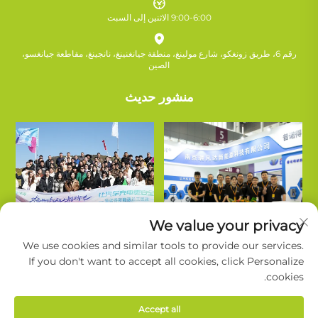
9:00-6:00 الاثنين إلى السبت
رقم 6، طريق زونغكو، شارع مولينغ، منطقة جيانغنينغ، نانجينغ، مقاطعة جيانغسو،
الصين
منشور حديث
We value your privacy
We use cookies and similar tools to provide our services.
If you don't want to accept all cookies, click Personalize
cookies.
حقوق النشر © شركة نانجينغ روييفاندا للتكنولوجيا الجديدة للطاقة المحدودة. جميع
Accept all