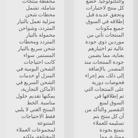
والتكنولوجيا. خضع
محفظة منتجات
كل منتج لاختبارات
شاملة، تشمل
وتحقق عديدة قبل
محطات شحن
إطلاقه في السوق.
منزلية تعمل بالتيار
جميع مكونات
المتردد، وشواحن
المنتجات تأتي من
محمولة بالتيار
موردين ذوي جودة
المتردد ومحطات
عالية تم اختيارهم
شحن سريع بالتيار
بعناية، مما يضمن
المستمر. سواء
جودة المنتجات منذ
كانت احتياجات
المصدر. بالإضافة
الشحن اليومية في
إلى ذلك، يتم إجراء
المنزل أو خدمات
فحوصات دورية
الشحن السريع في
على المنتجات التي
الأماكن التجارية،
تم إطلاقها في
يمكنها تقديم حلول
السوق لمنع
مناسبة. الخط
التقصير والتأكد من
المنتج الغني لا يلبي
أن كل منتج يتم
فقط الاحتياجات
تسليمه للعملاء
المتنوعة
يتمتع بجودة
لمجموعات العملاء
ممتازة، مما
المختلفة، ولكنه