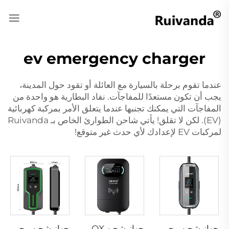
ev emergency charger
عندما تقوم برحلة بالسيارة مع العائلة أو تقود حول المدينة،
يجب أن تكون مستعدًا للمفاجآت. نفاد البطارية هو واحدة من
المفاجآت التي يمكنك تجنبها عندما يتعلق الأمر بمركبة كهربائية
(EV). لكن لا تقلق! يأتي شاحن الطوارئ الخاص بـ Ruivanda
لمركبات EV لإعدادك لأي حدث غير متوقع!
جهاز شحن محمول P3-01 لمركبات EV
جهاز شحن PEV-01 AC EV WALLBOX
جهاز شحن محمول P3-02 لمركبات EV