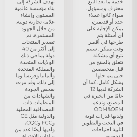
خدمة ما بعد البيع
تهدف الشركة إلى
محترف ومسؤول.
بناء مؤسسة عالمية
سواء كانوا عملاء
المستوى وإنشاء
جدد أو قديمين،
علامة تجارية دولية.
يمكن الإجابة على
من خلال الجهود
أي أسئلة يتم
المستمرة، تم
طرحها في أقصر
تصدير المنتجات
وقت ممكن. سيتم
إلى أكثر من 40
تتبع أي مشكلة
دولة بما في ذلك
تتعلق بالمنتج من
الولايات المتحدة
قبل متخصصين
والمملكة المتحدة
حتى يتم حلها
وألمانيا وفرنسا وما
بشكل كامل. كما أن
إلى ذلك، وقد مرت
الشركة لديها 12
بفحص الجودة
عامًا من الخبرة في
والشهادات من
المصنع، وتدعم
المنظمات ذات
ODM&OEM
المصداقية المحلية
ولديها قدرات قوية
والدولية مثل CE
في البحث والتطوير
وFCC وCQC،
لتلبية احتياجات
ولديها أيضًا عدد من
التخصيص
براءات الاختراع