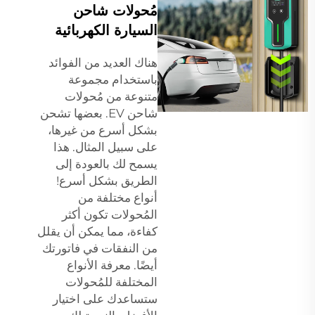
مُحولات شاحن
السيارة الكهربائية
هناك العديد من الفوائد
باستخدام مجموعة
متنوعة من مُحولات
شاحن EV. بعضها تشحن
بشكل أسرع من غيرها،
على سبيل المثال. هذا
يسمح لك بالعودة إلى
الطريق بشكل أسرع!
أنواع مختلفة من
المُحولات تكون أكثر
كفاءة، مما يمكن أن يقلل
من النفقات في فاتورتك
أيضًا. معرفة الأنواع
المختلفة للمُحولات
ستساعدك على اختيار