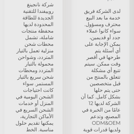
شركة نانجينغ
لدى الشركة فريق
روييفندا للتقنية
خدمة ما بعد البيع
الجديدة للطاقة
محترف ومسؤول.
المحدودة لديها
سواء كانوا عملاء
محفظة منتجات
جدد أو قديمين،
شاملة، تشمل
يمكن الإجابة على
محطات شحن
أي أسئلة يتم
منزلية تعمل بالتيار
طرحها في أقصر
المتردد، وشواحن
وقت ممكن. سيتم
محمولة بالتيار
تتبع أي مشكلة
المتردد ومحطات
تتعلق بالمنتج من
شحن سريع بالتيار
قبل متخصصين
المستمر. سواء
حتى يتم حلها
كانت احتياجات
بشكل كامل. كما أن
الشحن اليومية في
الشركة لديها 12
المنزل أو خدمات
عامًا من الخبرة في
الشحن السريع في
المصنع، وتدعم
الأماكن التجارية،
ODM&OEM
يمكنها تقديم حلول
ولديها قدرات قوية
مناسبة. الخط