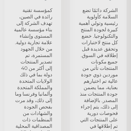
الشركة دائمًا تضع
كمؤسسة تقنية
السلامة كأولوية
رائدة في الصين،
رئيسية وتولي أهمية
تهدف الشركة إلى
كبيرة لجودة المنتج
بناء مؤسسة عالمية
والتكنولوجيا. خضع
المستوى وإنشاء
كل منتج لاختبارات
علامة تجارية دولية.
وتحقق عديدة قبل
من خلال الجهود
إطلاقه في السوق.
المستمرة، تم
جميع مكونات
تصدير المنتجات
المنتجات تأتي من
إلى أكثر من 40
موردين ذوي جودة
دولة بما في ذلك
عالية تم اختيارهم
الولايات المتحدة
بعناية، مما يضمن
والمملكة المتحدة
جودة المنتجات منذ
وألمانيا وفرنسا وما
المصدر. بالإضافة
إلى ذلك، وقد مرت
إلى ذلك، يتم إجراء
بفحص الجودة
فحوصات دورية
والشهادات من
على المنتجات التي
المنظمات ذات
تم إطلاقها في
المصداقية المحلية