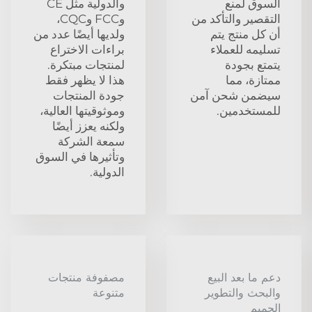
السوق لمنع
والدولية مثل CE
التقصير والتأكد من
وFCC وCQC،
أن كل منتج يتم
ولديها أيضًا عدد من
تسليمه للعملاء
براءات الاختراع
يتمتع بجودة
لمنتجات مبتكرة.
ممتازة، مما
هذا لا يظهر فقط
سيضمن شحن آمن
جودة المنتجات
للمستخدمين.
وموثوقيتها العالية،
ولكنه يعزز أيضًا
سمعة الشركة
وتأثيرها في السوق
الدولية.
دعم ما بعد البيع
مصفوفة منتجات
والبحث والتطوير
متنوعة
الحميم