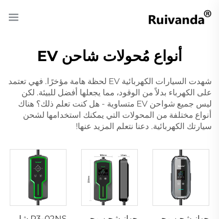
أنواع مُحولات شاحن EV
شهدت السيارات الكهربائية EV لحظة هامة مؤخرًا. فهي تعتمد
على الكهرباء بدلاً من الوقود، مما يجعلها أفضل للبيئة. لكن
ليس جميع شواحن EV متساوية - هل كنت تعلم ذلك؟ هناك
أنواع مختلفة من المحولات التي يمكنك استخدامها لشحن
سيارتك الكهربائية. دعنا نتعلم المزيد عنها!
جهاز شحن محمول P3-01 لمركبات EV
جهاز شحن محمول P3-02 لمركبات EV
P3-02NS شاحن محمول لسيارات EV