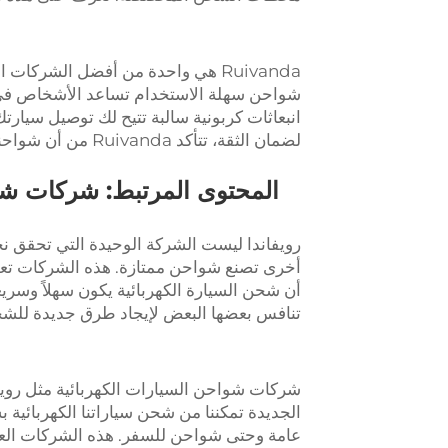
Ruivanda هي واحدة من أفضل الشركات المصنعة لـ
انبعاثات كربونية سالبة تتيح لك توصيل سيارتك
لضمان الثقة، تتأكد Ruivanda من أن شواحنها آمنة وموثوقة.
المحتوى المرتبط: شركات شو
رويفاندا ليست الشركة الوحيدة التي تحقق نجا
أخرى تصنع شواحن ممتازة. هذه الشركات تع
أن شحن السيارة الكهربائية يكون سهلاً وسري
تنافس بعضها البعض لإيجاد طرق جديدة للش
شركات شواحن السيارات الكهربائية مثل رويفا
الجديدة تمكننا من شحن سياراتنا الكهربائي
عامة وحتى شواحن للسفر. هذه الشركات العظي