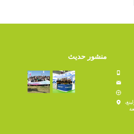
منشور حديث
ينغ،
عة