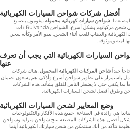
أفضل شركات شواحن السيارات الكهربائية
شواحن سيارات كهربائية محمولة
.
يقومون بتصنيع
شواحن سهلة الاستخدام تساعد الأشخاص في شحن مركباتهم بشكل أسرع. الشواحن Ruivanda ذات
 الكهربائية والذهاب للعب أثناء الشحن. يبدو الأمر وكأنه سحر.
احن السيارات الكهربائية التي يجب أن تعرف
عنها
حاً جيداً
شاحن المركبات الكهربائية المحمول
.
هناك شركات
مل باستمرار على تطوير شواحن أسرع وأذكى. هم يسعون لضمان
عاً بما يكفي حتى لا يضطر الناس للقلق بشأنه. هذه الشركات
حن وطرق أفضل لشحن السيارات الكهربائية.
وضع المعايير لشحن السيارات الكهربائية
ندا هي رائدة في الصناعة. جميع هذه الأفكار والتكنولوجيات
ة بشكل أفضل. هذه الشركات المصنعة تنتج شواحن منزلية وشواحن
مة تتأكد من أنك ستتمكن من شحن سيارتك الكهربائية أينما