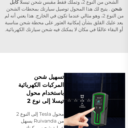
الشحن من النوع 2، وتملك فقط مقبس شحن تيسلا
كابل
شحن
. يتيح لك هذا المحول توصيل سيارتك بمحطات الشحن
من النوع 2، وهو مثالي عندما تكون في الخارج. هذا يعني أنه لم
يعد عليك القلق بشأن إمكانية العثور على محطة شحن مناسبة
أو البقاء عالقًا في مكان لا يمكنك فيه شحن سيارتك الكهربائية.
تسهيل شحن
المركبات الكهربائية
باستخدام محول
تيسلا إلى نوع 2
محول Tesla إلى النوع 2
من Ruivanda يسهل
عملية شحن مركبتك