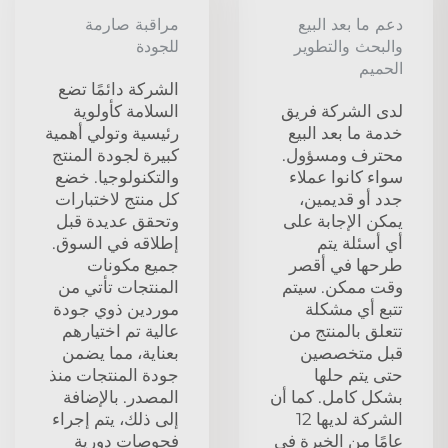
دعم ما بعد البيع
مراقبة صارمة
والبحث والتطوير
للجودة
الحميم
الشركة دائمًا تضع
لدى الشركة فريق
السلامة كأولوية
خدمة ما بعد البيع
رئيسية وتولي أهمية
محترف ومسؤول.
كبيرة لجودة المنتج
سواء كانوا عملاء
والتكنولوجيا. خضع
جدد أو قديمين،
كل منتج لاختبارات
يمكن الإجابة على
وتحقق عديدة قبل
أي أسئلة يتم
إطلاقه في السوق.
طرحها في أقصر
جميع مكونات
وقت ممكن. سيتم
المنتجات تأتي من
تتبع أي مشكلة
موردين ذوي جودة
تتعلق بالمنتج من
عالية تم اختيارهم
قبل متخصصين
بعناية، مما يضمن
حتى يتم حلها
جودة المنتجات منذ
بشكل كامل. كما أن
المصدر. بالإضافة
الشركة لديها 12
إلى ذلك، يتم إجراء
عامًا من الخبرة في
فحوصات دورية