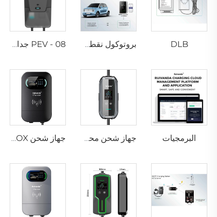
DLB
بروتوكول نقطة الشحن المفتوح
PEV - 08 جدار شحن سيارات كهربائية
البرمجيات
جهاز شحن محمول P3-01 لمركبات EV
جهاز شحن PEV-01 AC EV WALLBOX