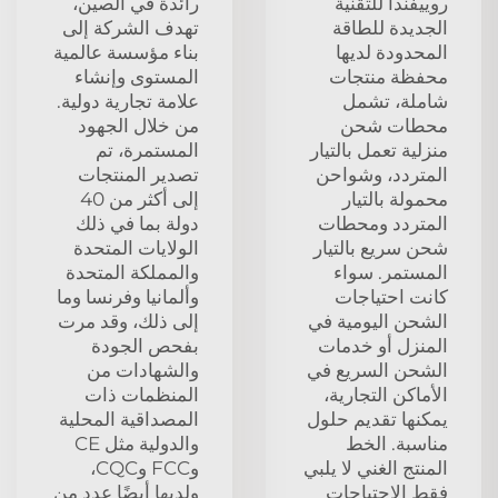
روييفندا للتقنية
رائدة في الصين،
الجديدة للطاقة
تهدف الشركة إلى
المحدودة لديها
بناء مؤسسة عالمية
محفظة منتجات
المستوى وإنشاء
شاملة، تشمل
علامة تجارية دولية.
محطات شحن
من خلال الجهود
منزلية تعمل بالتيار
المستمرة، تم
المتردد، وشواحن
تصدير المنتجات
محمولة بالتيار
إلى أكثر من 40
المتردد ومحطات
دولة بما في ذلك
شحن سريع بالتيار
الولايات المتحدة
المستمر. سواء
والمملكة المتحدة
كانت احتياجات
وألمانيا وفرنسا وما
الشحن اليومية في
إلى ذلك، وقد مرت
المنزل أو خدمات
بفحص الجودة
الشحن السريع في
والشهادات من
الأماكن التجارية،
المنظمات ذات
يمكنها تقديم حلول
المصداقية المحلية
مناسبة. الخط
والدولية مثل CE
المنتج الغني لا يلبي
وFCC وCQC،
فقط الاحتياجات
ولديها أيضًا عدد من