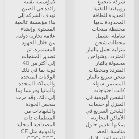
شركة نانجينغ
كمؤسسة تقنية
روييفندا للتقنية
رائدة في الصين،
الجديدة للطاقة
تهدف الشركة إلى
المحدودة لديها
بناء مؤسسة عالمية
محفظة منتجات
المستوى وإنشاء
شاملة، تشمل
علامة تجارية دولية.
محطات شحن
من خلال الجهود
منزلية تعمل بالتيار
المستمرة، تم
المتردد، وشواحن
تصدير المنتجات
محمولة بالتيار
إلى أكثر من 40
المتردد ومحطات
دولة بما في ذلك
شحن سريع بالتيار
الولايات المتحدة
المستمر. سواء
والمملكة المتحدة
كانت احتياجات
وألمانيا وفرنسا وما
الشحن اليومية في
إلى ذلك، وقد مرت
المنزل أو خدمات
بفحص الجودة
الشحن السريع في
والشهادات من
الأماكن التجارية،
المنظمات ذات
يمكنها تقديم حلول
المصداقية المحلية
مناسبة. الخط
والدولية مثل CE
المنتج الغني لا يلبي
وFCC وCQC،