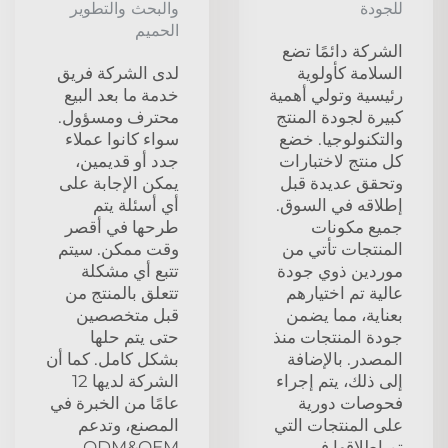
للجودة
والبحث والتطوير
الحميم
الشركة دائمًا تضع
السلامة كأولوية
لدى الشركة فريق
رئيسية وتولي أهمية
خدمة ما بعد البيع
كبيرة لجودة المنتج
محترف ومسؤول.
والتكنولوجيا. خضع
سواء كانوا عملاء
كل منتج لاختبارات
جدد أو قديمين،
وتحقق عديدة قبل
يمكن الإجابة على
إطلاقه في السوق.
أي أسئلة يتم
جميع مكونات
طرحها في أقصر
المنتجات تأتي من
وقت ممكن. سيتم
موردين ذوي جودة
تتبع أي مشكلة
عالية تم اختيارهم
تتعلق بالمنتج من
بعناية، مما يضمن
قبل متخصصين
جودة المنتجات منذ
حتى يتم حلها
المصدر. بالإضافة
بشكل كامل. كما أن
إلى ذلك، يتم إجراء
الشركة لديها 12
فحوصات دورية
عامًا من الخبرة في
على المنتجات التي
المصنع، وتدعم
تم إطلاقها في
ODM&OEM