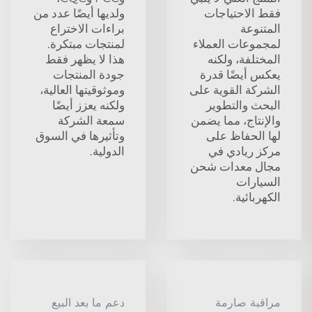
فقط الاحتياجات
ولديها أيضًا عدد من
المتنوعة
براءات الاختراع
لمجموعات العملاء
لمنتجات مبتكرة.
المختلفة، ولكنه
هذا لا يظهر فقط
يعكس أيضًا قدرة
جودة المنتجات
الشركة القوية على
وموثوقيتها العالية،
البحث والتطوير
ولكنه يعزز أيضًا
والإنتاج، مما يضمن
سمعة الشركة
لها الحفاظ على
وتأثيرها في السوق
مركز ريادي في
الدولية.
مجال معدات شحن
السيارات
الكهربائية.
مراقبة صارمة
دعم ما بعد البيع