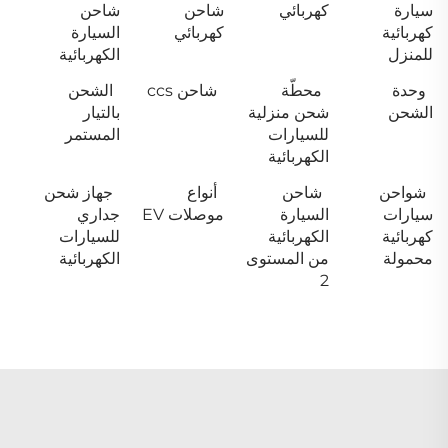
سيارة
كهربائي
شاحن
شاحن
كهربائية
كهربائي
السيارة
للمنزل
الكهربائية
وحدة
محطّة
شاحن ccs
الشحن
الشحن
شحن منزلية
بالتيار
للسيارات
المستمر
الكهربائية
شواحن
شاحن
أنواع
جهاز شحن
سيارات
السيارة
موصلات EV
جداري
كهربائية
الكهربائية
للسيارات
محمولة
من المستوى
الكهربائية
2