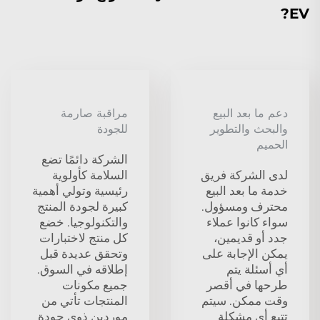
EV?
دعم ما بعد البيع
مراقبة صارمة
والبحث والتطوير
للجودة
الحميم
الشركة دائمًا تضع
لدى الشركة فريق
السلامة كأولوية
خدمة ما بعد البيع
رئيسية وتولي أهمية
محترف ومسؤول.
كبيرة لجودة المنتج
سواء كانوا عملاء
والتكنولوجيا. خضع
جدد أو قديمين،
كل منتج لاختبارات
يمكن الإجابة على
وتحقق عديدة قبل
أي أسئلة يتم
إطلاقه في السوق.
طرحها في أقصر
جميع مكونات
وقت ممكن. سيتم
المنتجات تأتي من
تتبع أي مشكلة
موردين ذوي جودة