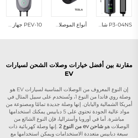
P3-04NS شاحن محمول لسيارات EV
أنواع الموصلات - تسلا
PEV-10 جهاز شحن حائط EV بالتيار المتردد
مقارنة بين أفضل خيارات وصلات الشحن لسيارات
EV
إن النوع المعروف من الوصلات المناسبة لسيارات EV هو
وصلة روي فاندا من النوع 1، وتُستخدم على سبيل المثال في
أمريكا الشمالية واليابان. إنها وصلة جديدة تمامًا ومصنوعة من
مواد عالية الجودة تحتوي على 5 دبابيس يمكنك استخدامها
مباشرة. أما في أوروبا وأستراليا، فإن النوع الشائع من
الوصلات هو
شاحن ev من النوع 2
.إنها وصلة كهربائية ذات
سبعة دبابيس متعددة الاستخدامات ويمكن استخدامها مع