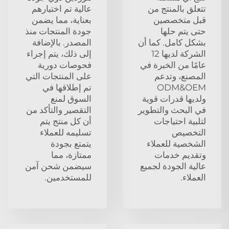
تتعلق بالمنتج من
عالية تم اختيارهم
قبل متخصصين
بعناية، مما يضمن
حتى يتم حلها
جودة المنتجات منذ
بشكل كامل. كما أن
المصدر. بالإضافة
الشركة لديها 12
إلى ذلك، يتم إجراء
عامًا من الخبرة في
فحوصات دورية
المصنع، وتدعم
على المنتجات التي
ODM&OEM
تم إطلاقها في
ولديها قدرات قوية
السوق لمنع
في البحث والتطوير
التقصير والتأكد من
لتلبية احتياجات
أن كل منتج يتم
التخصيص
تسليمه للعملاء
الشخصية للعملاء
يتمتع بجودة
وتقديم خدمات
ممتازة، مما
عالية الجودة لجميع
سيضمن شحن آمن
العملاء.
للمستخدمين.