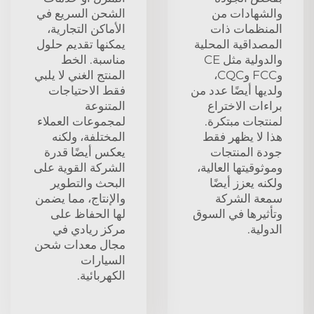
والشهادات من
الشحن السريع في
المنظمات ذات
الأماكن التجارية،
المصداقية المحلية
يمكنها تقديم حلول
والدولية مثل CE
مناسبة. الخط
وFCC وCQC،
المنتج الغني لا يلبي
ولديها أيضًا عدد من
فقط الاحتياجات
براءات الاختراع
المتنوعة
لمنتجات مبتكرة.
لمجموعات العملاء
هذا لا يظهر فقط
المختلفة، ولكنه
جودة المنتجات
يعكس أيضًا قدرة
وموثوقيتها العالية،
الشركة القوية على
ولكنه يعزز أيضًا
البحث والتطوير
سمعة الشركة
والإنتاج، مما يضمن
وتأثيرها في السوق
لها الحفاظ على
الدولية.
مركز ريادي في
مجال معدات شحن
السيارات
الكهربائية.