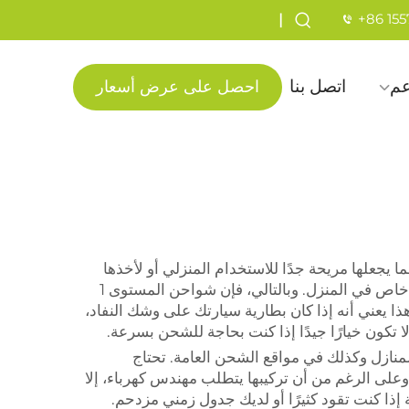
+86 15
|
عم
اتصل بنا
احصل على عرض أسعار
، مما يجعلها مريحة جدًا للاستخدام المنزلي أو لأخذها
معك أثناء العطلات. يمكن توصيل شاحن المستوى 1 بأي منفذ جداري عادي، لذلك لا تحتاج إلى معدات متخصصة أو تركيب خاص في المنزل. وبالتالي، فإن شواحن المستوى 1
ا يعني أنه إذا كان بطارية سيارتك على وشك النفاد،
 الجيدة. وهي توجد عادة في المنازل وكذلك في مواقع الشحن العامة. تحتاج
ت الشحن من المستوى 2 إلى اتصال كهربائي خاص بجهد 240 فولت، على عكس محطات الشحن من المستوى 1. وعلى الرغم من أن تركيبها يتطلب مهندس كهرباء، إلا
 إذا كنت تقود كثيرًا أو لديك جدول زمني مزدحم.