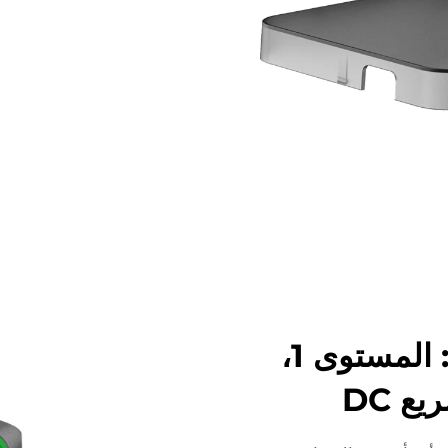
مقارنة بين أنواع الشواحن: المستوى 1،