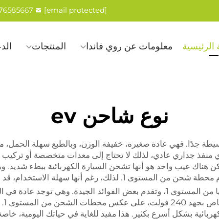
576585667
[email protected]
الرئيسية
معلومات عن روي فاندا
المنتجات
الد
نوع شاحن ev
ساسية والبسيطة جدًا. فهي عادة صغيرة، خفيفة الوزن، وبالطبع سهلة الحمل
ن هناك عيب واحد هو أنها تشحن السيارة الكهربائية ببطء شديد. وهذ
ام، قد لا تكون خيارًا جيدًا إذا كنت بحاجة للشحن بسرعة.
محطات الشحن من المستوى 2 هي ترقية عن نظيراتها من المستوى 1، وتقدم بعض الفوائد
محطا
ربائية بشكل أسرع بكثير. هذا مفيد للغاية في حياتك اليومية، خاصة