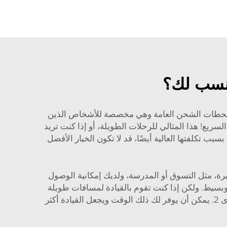
أنسب لك؟
حطات الشحن العامة وهي مخصصة للأشخاص الذين
تاجون إلى شحن مركباتهم بشكل أسرع. شحّن سيارتك الكهربائية إلى 80% في حوالي 30 دقيقة باستخدام شاحن DC السريع! هذا المثالي للرحلات الطويلة، أو إذا كنت تريد
D السريعة هي أيضًا أغلى أنواع الشواحن. بسبب تكلفتها العالية أيضًا، قد لا تكون الخيار الأفضل
يرة، مثل التسوق أو المدرسة، ولديك إمكانية الوصول
ستخدام الخفيف؛ فهو رخيص وبسيط. ولكن إذا كنت تقوم بالقيادة لمسافات طويلة
بشكل متكرر أو لديك بطارية أكبر تتطلب شحنًا أكثر تكرارًا، فيجب عليك التفكير في شراء وحدة شحن جدارية من المستوى 2. يمكن أن يوفر لك ذلك الوقت ويجعل القيادة أكثر