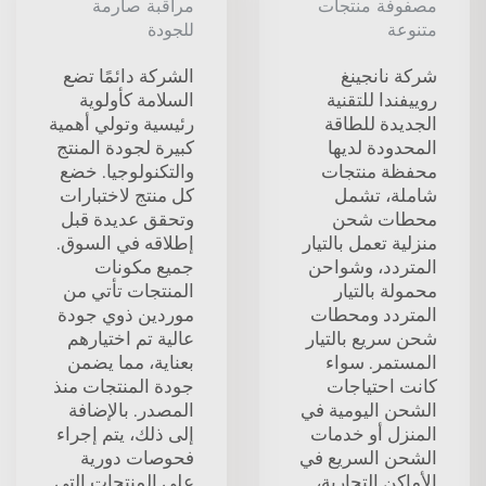
مصفوفة منتجات
مراقبة صارمة
متنوعة
للجودة
شركة نانجينغ
الشركة دائمًا تضع
روييفندا للتقنية
السلامة كأولوية
الجديدة للطاقة
رئيسية وتولي أهمية
المحدودة لديها
كبيرة لجودة المنتج
محفظة منتجات
والتكنولوجيا. خضع
شاملة، تشمل
كل منتج لاختبارات
محطات شحن
وتحقق عديدة قبل
منزلية تعمل بالتيار
إطلاقه في السوق.
المتردد، وشواحن
جميع مكونات
محمولة بالتيار
المنتجات تأتي من
المتردد ومحطات
موردين ذوي جودة
شحن سريع بالتيار
عالية تم اختيارهم
المستمر. سواء
بعناية، مما يضمن
كانت احتياجات
جودة المنتجات منذ
الشحن اليومية في
المصدر. بالإضافة
المنزل أو خدمات
إلى ذلك، يتم إجراء
الشحن السريع في
فحوصات دورية
الأماكن التجارية،
على المنتجات التي