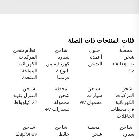
فئات المنتجات ذات الصلة
محطّة
حلول
شاحن
نظام شحن
شحن
أعمدة
سيارة
المركبات
Octopus
الشحن
كهربائية من
الكهربائية
ev
النوع 2
المملكة
فرنسا
المتحدة
شحن
شاحن
محطة
شاحن
المركبات
سيارات
شحن
المنزل بقوة
الكهربائية
محمول ev
محمولة
22 كيلوواط
في محطات
لسيارات ev
الحافلات
شاحن
محطة
شاحن
شاحن
سيارة
شحن
حائط
Zappi ev