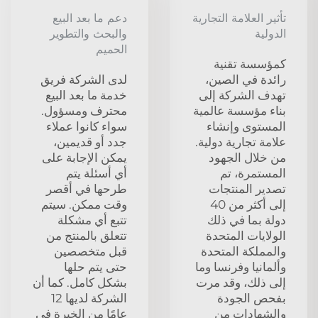
تأثير العلامة التجارية
دعم ما بعد البيع
الدولية
والبحث والتطوير
الحميم
كمؤسسة تقنية
رائدة في الصين،
لدى الشركة فريق
تهدف الشركة إلى
خدمة ما بعد البيع
بناء مؤسسة عالمية
محترف ومسؤول.
المستوى وإنشاء
سواء كانوا عملاء
علامة تجارية دولية.
جدد أو قديمين،
من خلال الجهود
يمكن الإجابة على
المستمرة، تم
أي أسئلة يتم
تصدير المنتجات
طرحها في أقصر
إلى أكثر من 40
وقت ممكن. سيتم
دولة بما في ذلك
تتبع أي مشكلة
الولايات المتحدة
تتعلق بالمنتج من
والمملكة المتحدة
قبل متخصصين
وألمانيا وفرنسا وما
حتى يتم حلها
إلى ذلك، وقد مرت
بشكل كامل. كما أن
بفحص الجودة
الشركة لديها 12
والشهادات من
عامًا من الخبرة في