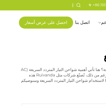
+86 15
|
عم
اتصل بنا
احصل على عرض أسعار
هناك موجة متزايدة من الشعبية للمركبات الكهربائية، أو EVs. وهي شائعة لأنها جيدة للبيئة. ولكن، كيف يمكن شحنها بسرعة؟ هنا تأتي أهمية شواحن التيار المتردد السريعة (AC
fast chargers). تتيح هذه الشواحن للأشخاص شحن سياراتهم الكهربائية بشكل أسرع مقارنة بالشواحن العادية. على الرغم من ذلك، تُصنّع شركات مثل Ruivanda هذه
 لاستخدام شواحن التيار المتردد السريعة وسنوصيكم