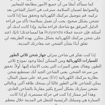
كما سيتأكد أيضًا من أن جميع الأمور مطابقة للمعايير
والضوابط لضمان السلامة. سترغب في اختبار الشاحن بعد
تركيبه. قم بتوصيل مركبتك الكهربائية وتحقق مما إذا كانت
تشحن بشكل صحيح. يجب أن تعمل بسلاسة! تأكد من قراءة
الدليل المرفق مع شاحنك قراءة متأنية. وإذا كانت لديك أي
أسئلة، فإن خدمة عملاء Ruiyanda هنا لمساعدتك! ثانيًا، اعتد
على شحن مركبتك الكهربائية بشكل متكرر. بهذه الطريقة، لن
تقلق أبدًا بشأن الشحن عند مغادرتك المدينة.
إذا كنت تفكر في شاحن منزلي
جهاز شحن ثلاثي الطور
للسيارات الكهربائية
ومن الممكن أيضًا وجود نموذج ثلاثي
الطور، وهناك بعض الميزات التي يجب الانتباه إليها. أولاً، تحقق
من سرعة الشحن. يعني الشاحن الجيد أنك تستطيع شحن
بطارية مركبتك الكهربائية (EV) بسرعة. على سبيل المثال،
يمكن للشاحن ثلاثي الطور غالبًا أن يمنحك طاقة أكبر، وبالتالي
تشحن سيارتك بشكل أسرع بكثير مقارنةً بالشاحن العادي.
وهذا أمر ممتاز إذا كنت في حركة مستمرة، أو إذا كانت
السيارة هي وسيلتك الرئيسية للتنقل في المدينة خلال معظم