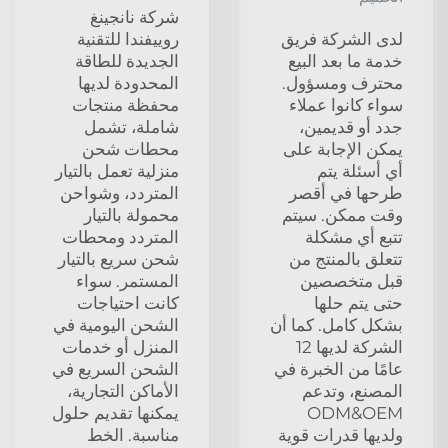
شركة نانجينغ
لدى الشركة فريق
روييفندا للتقنية
خدمة ما بعد البيع
الجديدة للطاقة
محترف ومسؤول.
المحدودة لديها
سواء كانوا عملاء
محفظة منتجات
جدد أو قديمين،
شاملة، تشمل
يمكن الإجابة على
محطات شحن
أي أسئلة يتم
منزلية تعمل بالتيار
طرحها في أقصر
المتردد، وشواحن
وقت ممكن. سيتم
محمولة بالتيار
تتبع أي مشكلة
المتردد ومحطات
تتعلق بالمنتج من
شحن سريع بالتيار
قبل متخصصين
المستمر. سواء
حتى يتم حلها
كانت احتياجات
بشكل كامل. كما أن
الشحن اليومية في
الشركة لديها 12
المنزل أو خدمات
عامًا من الخبرة في
الشحن السريع في
المصنع، وتدعم
الأماكن التجارية،
ODM&OEM
يمكنها تقديم حلول
ولديها قدرات قوية
مناسبة. الخط