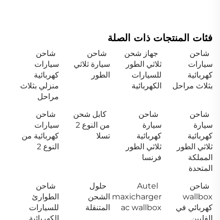
فئات المنتجات ذات الصلة
شاحن
جهاز شحن
شاحن
شاحن
سيارات
ثلاثي الطور
سيارة ثلاثي
سيارات
كهربائية
للسيارات
الطور
كهربائية
بثلاث مراحل
الكهربائية
منزلي بثلاث
مراحل
شاحن
شاحن
كابل شحن
شاحن
سيارة
سيارة
من النوع 2
سيارات
كهربائية
كهربائية
تسلا
كهربائية من
ثلاثي الطور
ثلاثي الطور
النوع 2
المملكة
فرنسا
المتحدة
شاحن
Autel
حلول
شاحن
wallbox
maxicharger
الشحن
الطوارئ
كهربائي في
ac wallbox
المتنقلة
للسيارات
الفلبين
الكهربائية