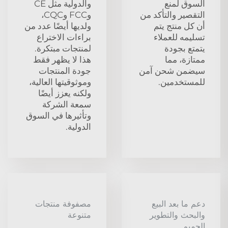
السوق لمنع
والدولية مثل CE
التقصير والتأكد من
وFCC وCQC،
أن كل منتج يتم
ولديها أيضًا عدد من
تسليمه للعملاء
براءات الاختراع
يتمتع بجودة
لمنتجات مبتكرة.
ممتازة، مما
هذا لا يظهر فقط
سيضمن شحن آمن
جودة المنتجات
للمستخدمين.
وموثوقيتها العالية،
ولكنه يعزز أيضًا
سمعة الشركة
وتأثيرها في السوق
الدولية.
دعم ما بعد البيع
مصفوفة منتجات
والبحث والتطوير
متنوعة
الحميم