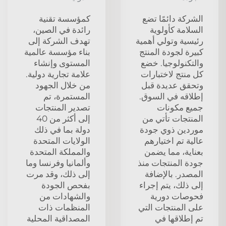
الشركة دائمًا تضع
كمؤسسة تقنية
السلامة كأولوية
رائدة في الصين،
رئيسية وتولي أهمية
تهدف الشركة إلى
كبيرة لجودة المنتج
بناء مؤسسة عالمية
والتكنولوجيا. خضع
المستوى وإنشاء
كل منتج لاختبارات
علامة تجارية دولية.
وتحقق عديدة قبل
من خلال الجهود
إطلاقه في السوق.
المستمرة، تم
جميع مكونات
تصدير المنتجات
المنتجات تأتي من
إلى أكثر من 40
موردين ذوي جودة
دولة بما في ذلك
عالية تم اختيارهم
الولايات المتحدة
بعناية، مما يضمن
والمملكة المتحدة
جودة المنتجات منذ
وألمانيا وفرنسا وما
المصدر. بالإضافة
إلى ذلك، وقد مرت
إلى ذلك، يتم إجراء
بفحص الجودة
فحوصات دورية
والشهادات من
على المنتجات التي
المنظمات ذات
تم إطلاقها في
المصداقية المحلية