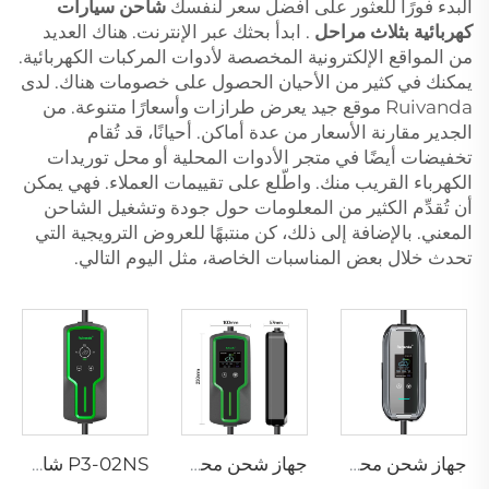
البدء فورًا للعثور على أفضل سعر لنفسك
شاحن سيارات
كهربائية بثلاث مراحل
. ابدأ بحثك عبر الإنترنت. هناك العديد
من المواقع الإلكترونية المخصصة لأدوات المركبات الكهربائية.
يمكنك في كثير من الأحيان الحصول على خصومات هناك. لدى
Ruivanda موقع جيد يعرض طرازات وأسعارًا متنوعة. من
الجدير مقارنة الأسعار من عدة أماكن. أحيانًا، قد تُقام
تخفيضات أيضًا في متجر الأدوات المحلية أو محل توريدات
الكهرباء القريب منك. واطّلع على تقييمات العملاء. فهي يمكن
أن تُقدِّم الكثير من المعلومات حول جودة وتشغيل الشاحن
المعني. بالإضافة إلى ذلك، كن منتبهًا للعروض الترويجية التي
تحدث خلال بعض المناسبات الخاصة، مثل اليوم التالي.
جهاز شحن محمول P3-01 لمركبات EV
جهاز شحن محمول P3-02 لمركبات EV
P3-02NS شاحن محمول لسيارات EV