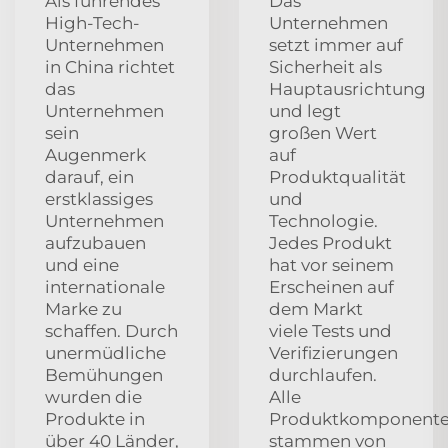
Als führendes
Das
High-Tech-
Unternehmen
Unternehmen
setzt immer auf
in China richtet
Sicherheit als
das
Hauptausrichtung
Unternehmen
und legt
sein
großen Wert
Augenmerk
auf
darauf, ein
Produktqualität
erstklassiges
und
Unternehmen
Technologie.
aufzubauen
Jedes Produkt
und eine
hat vor seinem
internationale
Erscheinen auf
Marke zu
dem Markt
schaffen. Durch
viele Tests und
unermüdliche
Verifizierungen
Bemühungen
durchlaufen.
wurden die
Alle
Produkte in
Produktkomponent
über 40 Länder,
stammen von