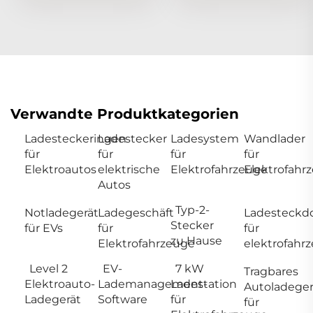
Verwandte Produktkategorien
Ladesteckeringen
Ladestecker
Ladesystem
Wandlader
für
für
für
für
Elektroautos
elektrische
Elektrofahrzeuge
Elektrofahr
Autos
Typ-2-
Notladegerät
Ladegeschäft
Ladesteckd
Stecker
für EVs
für
für
zu Hause
Elektrofahrzeuge
elektrofahr
Level 2
EV-
7 kW
Tragbares
Elektroauto-
Lademanagement-
Ladestation
Autoladeger
Ladegerät
Software
für
für