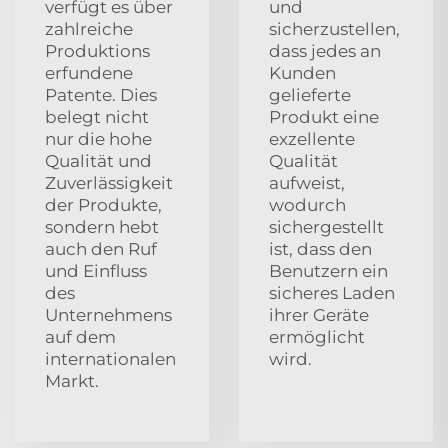
verfügt es über
und
zahlreiche
sicherzustellen,
Produktions
dass jedes an
erfundene
Kunden
Patente. Dies
gelieferte
belegt nicht
Produkt eine
nur die hohe
exzellente
Qualität und
Qualität
Zuverlässigkeit
aufweist,
der Produkte,
wodurch
sondern hebt
sichergestellt
auch den Ruf
ist, dass den
und Einfluss
Benutzern ein
des
sicheres Laden
Unternehmens
ihrer Geräte
auf dem
ermöglicht
internationalen
wird.
Markt.