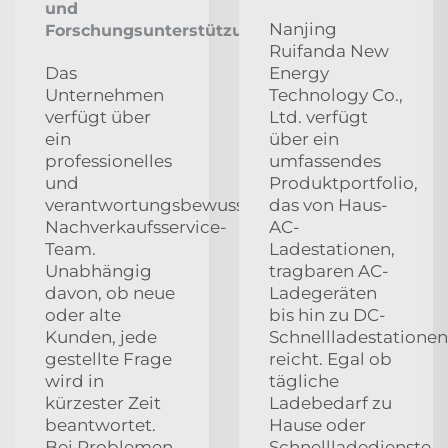
und
Nanjing
Forschungsunterstützung
Ruifanda New
Das
Energy
Unternehmen
Technology Co.,
verfügt über
Ltd. verfügt
ein
über ein
professionelles
umfassendes
und
Produktportfolio,
verantwortungsbewusstes
das von Haus-
Nachverkaufsservice-
AC-
Team.
Ladestationen,
Unabhängig
tragbaren AC-
davon, ob neue
Ladegeräten
oder alte
bis hin zu DC-
Kunden, jede
Schnellladestationen
gestellte Frage
reicht. Egal ob
wird in
tägliche
kürzester Zeit
Ladebedarf zu
beantwortet.
Hause oder
Bei Problemen
Schnellladedienste