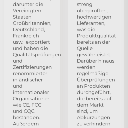
darunter die
streng
Vereinigten
überprüften,
Staaten,
hochwertigen
Großbritannien,
Lieferanten,
Deutschland,
was die
Frankreich
Produktqualität
usw., exportiert
bereits an der
und haben die
Quelle
Qualitätsprüfungen
gewährleistet.
und
Darüber hinaus
Zertifizierungen
werden
renommierter
regelmäßige
inländischer
Überprüfungen
und
an Produkten
internationaler
durchgeführt,
Organisationen
die bereits auf
wie CE, FCC
dem Markt
und CQC
sind, um
bestanden.
Abkürzungen
Außerdem
zu verhindern