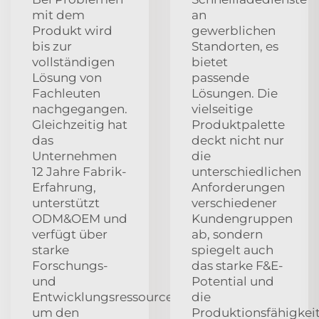
mit dem
an
Produkt wird
gewerblichen
bis zur
Standorten, es
vollständigen
bietet
Lösung von
passende
Fachleuten
Lösungen. Die
nachgegangen.
vielseitige
Gleichzeitig hat
Produktpalette
das
deckt nicht nur
Unternehmen
die
12 Jahre Fabrik-
unterschiedlichen
Erfahrung,
Anforderungen
unterstützt
verschiedener
ODM&OEM und
Kundengruppen
verfügt über
ab, sondern
starke
spiegelt auch
Forschungs-
das starke F&E-
und
Potential und
Entwicklungsressourcen,
die
um den
Produktionsfähigkei