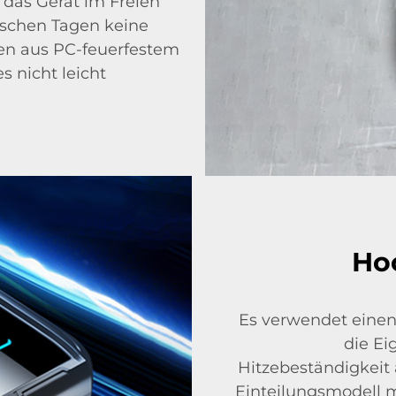
 das Gerät im Freien
ischen Tagen keine
en aus PC-feuerfestem
es nicht leicht
Ho
Es verwendet einen 
die Ei
Hitzebeständigkeit 
Einteilungsmodell mi