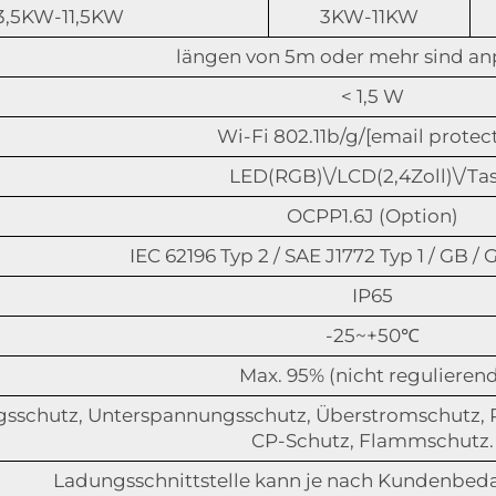
3,5KW-11,5KW
3KW-11KW
längen von 5m oder mehr sind an
< 1,5 W
Wi-Fi 802.11b/g/
[email protec
LED(RGB)\/LCD(2,4Zoll)\/Ta
OCPP1.6J (Option)
IEC 62196 Typ 2 / SAE J1772 Typ 1 / GB / 
IP65
-25~+50℃
Max. 95% (nicht regulieren
sschutz, Unterspannungsschutz, Überstromschutz, 
CP-Schutz, Flammschutz.
Ladungsschnittstelle kann je nach Kundenbed