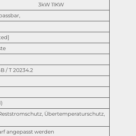
3kW 11KW
passbar,
ted]
ste
GB / T 20234.2
d)
Reststromschutz, Übertemperaturschutz,
arf angepasst werden