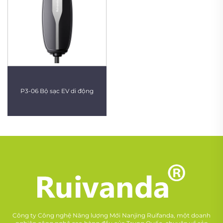
P3-06 Bộ sạc EV di động
Công ty Công nghệ Năng lượng Mới Nanjing Ruifanda, một doanh