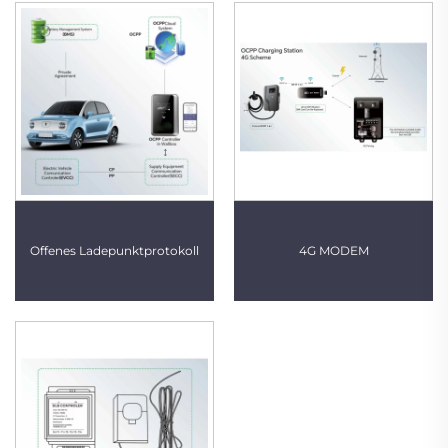
Offenes Ladepunktprotokoll
4G MODEM