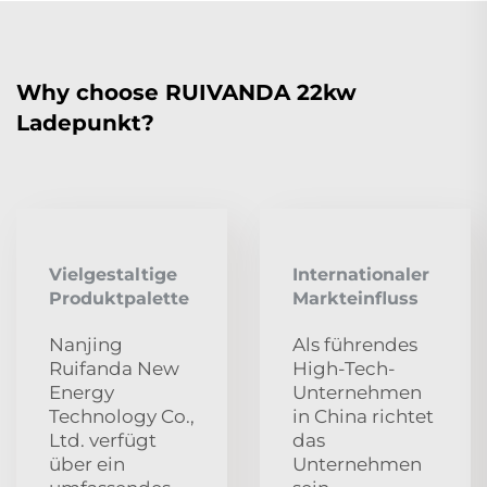
Why choose RUIVANDA 22kw
Ladepunkt?
Vielgestaltige
Internationaler
Produktpalette
Markteinfluss
Nanjing
Als führendes
Ruifanda New
High-Tech-
Energy
Unternehmen
Technology Co.,
in China richtet
Ltd. verfügt
das
über ein
Unternehmen