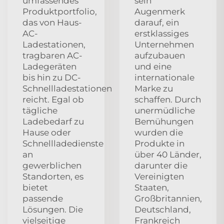
umfassendes
sein
Produktportfolio,
Augenmerk
das von Haus-
darauf, ein
AC-
erstklassiges
Ladestationen,
Unternehmen
tragbaren AC-
aufzubauen
Ladegeräten
und eine
bis hin zu DC-
internationale
Schnellladestationen
Marke zu
reicht. Egal ob
schaffen. Durch
tägliche
unermüdliche
Ladebedarf zu
Bemühungen
Hause oder
wurden die
Schnellladedienste
Produkte in
an
über 40 Länder,
gewerblichen
darunter die
Standorten, es
Vereinigten
bietet
Staaten,
passende
Großbritannien,
Lösungen. Die
Deutschland,
vielseitige
Frankreich