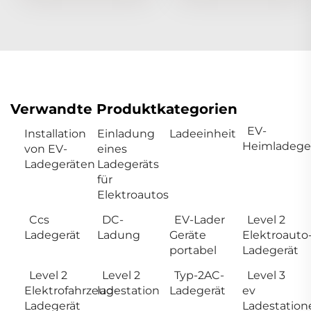
Verwandte Produktkategorien
EV-
Installation
Einladung
Ladeeinheit
Heimladege
von EV-
eines
Ladegeräten
Ladegeräts
für
Elektroautos
Ccs
DC-
EV-Lader
Level 2
Ladegerät
Ladung
Geräte
Elektroauto
portabel
Ladegerät
Level 2
Level 2
Typ-2AC-
Level 3
Elektrofahrzeug-
ladestation
Ladegerät
ev
Ladegerät
Ladestation