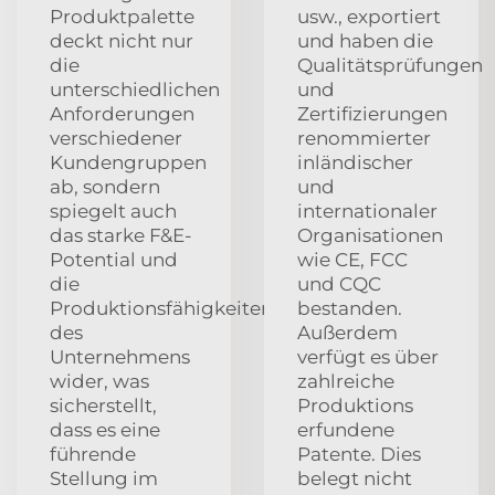
Produktpalette
usw., exportiert
deckt nicht nur
und haben die
die
Qualitätsprüfungen
unterschiedlichen
und
Anforderungen
Zertifizierungen
verschiedener
renommierter
Kundengruppen
inländischer
ab, sondern
und
spiegelt auch
internationaler
das starke F&E-
Organisationen
Potential und
wie CE, FCC
die
und CQC
Produktionsfähigkeiten
bestanden.
des
Außerdem
Unternehmens
verfügt es über
wider, was
zahlreiche
sicherstellt,
Produktions
dass es eine
erfundene
führende
Patente. Dies
Stellung im
belegt nicht