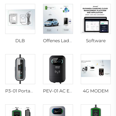
DLB
Software
Offenes Ladepunktprotokoll
4G MODEM
P3-01 Portabler EV-Ladegerät
PEV-01 AC EV WALLBOX