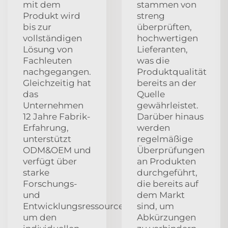
mit dem
stammen von
Produkt wird
streng
bis zur
überprüften,
vollständigen
hochwertigen
Lösung von
Lieferanten,
Fachleuten
was die
nachgegangen.
Produktqualität
Gleichzeitig hat
bereits an der
das
Quelle
Unternehmen
gewährleistet.
12 Jahre Fabrik-
Darüber hinaus
Erfahrung,
werden
unterstützt
regelmäßige
ODM&OEM und
Überprüfungen
verfügt über
an Produkten
starke
durchgeführt,
Forschungs-
die bereits auf
und
dem Markt
Entwicklungsressourcen,
sind, um
um den
Abkürzungen