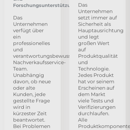
Das
Forschungsunterstützung
Unternehmen
Das
setzt immer auf
Unternehmen
Sicherheit als
verfügt über
Hauptausrichtung
ein
und legt
professionelles
großen Wert
und
auf
verantwortungsbewusstes
Produktqualität
Nachverkaufsservice-
und
Team.
Technologie.
Unabhängig
Jedes Produkt
davon, ob neue
hat vor seinem
oder alte
Erscheinen auf
Kunden, jede
dem Markt
gestellte Frage
viele Tests und
wird in
Verifizierungen
kürzester Zeit
durchlaufen.
beantwortet.
Alle
Bei Problemen
Produktkomponent