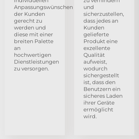
individuellen
zu verhindern
Anpassungswünschen
und
der Kunden
sicherzustellen,
gerecht zu
dass jedes an
werden und
Kunden
diese mit einer
gelieferte
breiten Palette
Produkt eine
an
exzellente
hochwertigen
Qualität
Dienstleistungen
aufweist,
zu versorgen.
wodurch
sichergestellt
ist, dass den
Benutzern ein
sicheres Laden
ihrer Geräte
ermöglicht
wird.