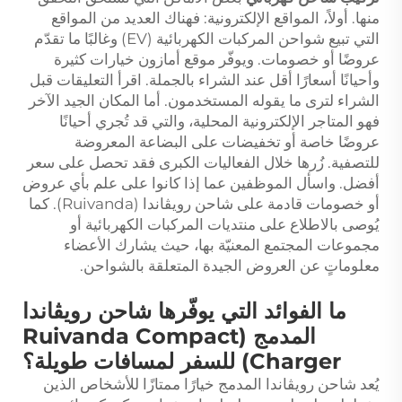
منها. أولاً، المواقع الإلكترونية: فهناك العديد من المواقع
التي تبيع شواحن المركبات الكهربائية (EV) وغالبًا ما تقدّم
عروضًا أو خصومات. ويوفّر موقع أمازون خيارات كثيرة
وأحيانًا أسعارًا أقل عند الشراء بالجملة. اقرأ التعليقات قبل
الشراء لترى ما يقوله المستخدمون. أما المكان الجيد الآخر
فهو المتاجر الإلكترونية المحلية، والتي قد تُجري أحيانًا
عروضًا خاصة أو تخفيضات على البضاعة المعروضة
للتصفية. زُرها خلال الفعاليات الكبرى فقد تحصل على سعر
أفضل. واسأل الموظفين عما إذا كانوا على علم بأي عروض
أو خصومات قادمة على شاحن رويڤاندا (Ruivanda). كما
يُوصى بالاطلاع على منتديات المركبات الكهربائية أو
مجموعات المجتمع المعنيّة بها، حيث يشارك الأعضاء
معلوماتٍ عن العروض الجيدة المتعلقة بالشواحن.
ما الفوائد التي يوفّرها شاحن رويڤاندا
المدمج (Ruivanda Compact
Charger) للسفر لمسافات طويلة؟
يُعد شاحن رويڤاندا المدمج خيارًا ممتازًا للأشخاص الذين