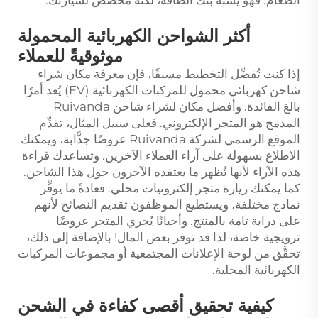
أكثر الشواحن الكهربائية المحمولة
موثوقيةً للعملاء
إذا كنت تُفضِّل التخطيط مسبقًا، فإن معرفة مكان شراء
شاحن كهربائي محمول للمركبات الكهربائية (EV) يُعد أمرًا
بالغ الفائدة. وأفضل مكان لشراء شاحن Ruivanda
المدمج هو المتجر الإلكتروني. فعلى سبيل المثال، تقدِّم
الموقع الرسمي لشركة Ruivanda عروضًا جذَّابة، ويمكنك
الاطلاع بسهولة على آراء العملاء الآخرين. وتساعدك قراءة
هذه الآراء لأنها تُظهر ما يعتقده الآخرون حول هذا الشاحن.
كما يمكنك زيارة متجر إلكترونيات محلي. فعادةً ما يوفِّر
نماذج مختلفة، ويستطيع الموظفون تقديم النصائح لأنهم
على دراية تامة بالمنتج. وأحيانًا يُجري المتجر عروضًا
ترويجية خاصة، لذا قد توفر بعض المال! بالإضافة إلى ذلك،
تحقَّق من لوحة الإعلانات المجتمعية أو مجموعات المركبات
الكهربائية المحلية.
كيفية تحقيق أقصى كفاءة في الشحن