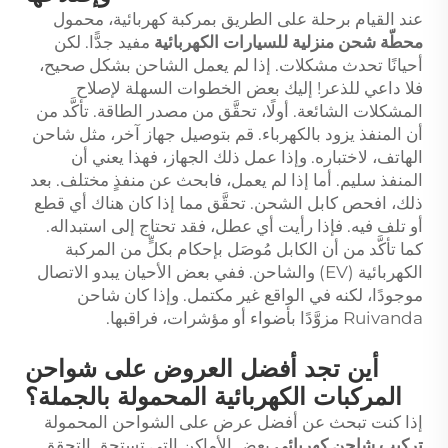
عند القيام برحلة على الطريق بمركبة كهربائية، محمول
محطّة شحن منزلية للسيارات الكهربائية
مفيد جدًّا. لكن
أحيانًا تحدث مشكلات. إذا لم يعمل الشاحن بشكل صحيح،
فلا داعي للذعر! إليك بعض الخطوات السهلة لإصلاح
المشكلات الشائعة. أولًا، تحقَّق من مصدر الطاقة. تأكَّد من
أن المنفذ يزود بالكهرباء. قم بتوصيل جهاز آخر، مثل شاحن
الهاتف، لاختباره. وإذا عمل ذلك الجهاز، فهذا يعني أن
المنفذ سليم. أما إذا لم يعمل، فابحث عن منفذٍ مختلف. بعد
ذلك، افحص كابل الشحن. تحقَّق مما إذا كان هناك أي قطع
أو تلف فيه. فإذا رأيت أي عطل، فقد تحتاج إلى استبداله.
كما تأكَّد من أن الكابل مُوصَل بإحكام بكلٍّ من المركبة
الكهربائية (EV) والشاحن. ففي بعض الأحيان يبدو الاتصال
موجودًا، لكنه في الواقع غير مكتمل. وإذا كان شاحن
Ruivanda مزوَّدًا بأضواء أو مؤشرات، فراقبها.
أين تجد أفضل العروض على شواحن
المركبات الكهربائية المحمولة بالجملة؟
إذا كنت تبحث عن أفضل عرض على الشواحن المحمولة
تركيب شاحن كهربائي
بعض الأماكن التي تستحق التحقق