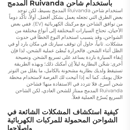
باستخدام شاحن Ruivanda المدمج
استخدام شاحن Ruivanda المدمج بسيط، لكن توجد
بعض الطرق التي تجعله يعمل بشكل أفضل. أولاً، تأكَّد دوماً
من توافق الشاحن مع مركبتك الكهربائية (EV). ففي بعض
الأحيان، تحتاج السيارات المختلفة إلى أنواع مختلفة من
الشواحن، وقد يتسبب استخدام النوع الخطأ في حدوث
مشكلات. ثانياً، حاول أن توقف سيارتك في مكان بارد أو في
الظل أثناء الشحن. فالحرارة تُبطئ عملية الشحن، لذا فإن
إبقاء السيارة باردة يساعد على تسريع الشحن. ونصيحة
أخرى: شحِّن البطارية ليلاً إن أمكنك ذلك؛ وبهذه الطريقة
تستيقظ ولديك بطارية مشحونة بالكامل، ما يقلل من التوتر
خلال يومك. كما أنه إذا أتيحت لك الفرصة لاستخدام محطة
شحن أسرع، فلا تتردد في الاستفادة منها! فشاحن
Ruivanda المدمج ممتاز للشحن العادي، لكن الشاحن
السريع يُسرّع العملية فعلاً.
كيفية استكشاف المشكلات الشائعة في
الشواحن المحمولة للمركبات الكهربائية
وإصلاحها