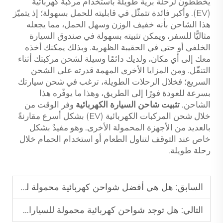
يخططون لرحلة برية طويلة باستخدام مركبة كهربائية
(EV). وأكبر فائدة تتمثّل في قابليته للحمل بسهولة؛ إذ يتميّز
هذا الشاحن بأنه خفيف الوزن وسهل الحمل، مما يجعله
مثاليًّا للسفر، ويمكن تثبيته بسهولة في صندوق السيارة
الخلفي أو حتى في الحقيبة الظهرية. وبذلك يمكنك أخذه
معك إلى أي مكان، ولديك دائمًا وسيلة لشحن مركبتك أثناء
التنقّل. ومن المزايا الأخرى المهمة قدرته على الشحن
السريع؛ فخلال الرحلات الطويلة، ترغب في شحن سيارتك
بسرعة للعودة فورًا إلى الطريق، وهذا ما يوفّره هذا
الشاحن.
تثبيت شاحن السيارة الكهربائية
وفر الوقت من
خلال شحن المركبات الكهربائية (EV) بشكل أسرع مقارنةً
بالعديد من الأجهزة المحمولة الأخرى. وهو مفيدٌ بشكل
خاص عند التوقف لتناول الطعام أو استخدام الحمام خلال
رحلة طويلة.
السابق:
هل هي أفضل شواحن كهربائية محمولة للرحلات البرية؟
التالي:
هل توجد شواحن كهربائية محمولة للسيارات الكهربائية (EV) للرحلات الطويلة على الطرق؟