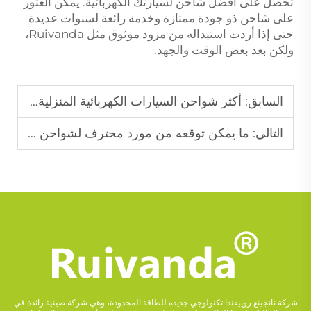
تحصل على أفضل شاحن لسيارتك الكهربائية. يمكن العثور
على شاحن ذو جودة ممتازة وخدمة رائعة لسنوات عديدة
حتى إذا أردت استبداله من مزود موثوق مثل Ruivanda،
ولكن بعد بعض الوقت والجهد.
السابق:
أكثر شواحن السيارات الكهربائية المنزلية شيوعًا و توفيراً للمساحة في عام 2025
التالي:
ما يمكن توقعه من مورد محترف لشواحن المركبات الكهربائية
شركة نانجينغ روييفندا تكنولوجي جديده للطاقة المحدودة، وهي شركة صينية رائدة في