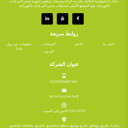
مجال التكنولوجيا العالية، مكرسة لإنتاج ومبيعات وتطوير أجهزة شحن المركبات
الكهربائية. إنها المصنع الأصلي لمحطات شحن المركبات الكهربائية.
روابط سريعة
اتصل بنا
الدعم
المنتجات
معلومات عن روي
فاندا
المدونة
عنوان الشركة
+86 15576585667
[email protected]
9:00-6:00 الاثنين إلى السبت
رقم 6، طريق زونغكو، شارع مولينغ، منطقة جيانغنينغ، نانجينغ، مقاطعة جيانغسو،