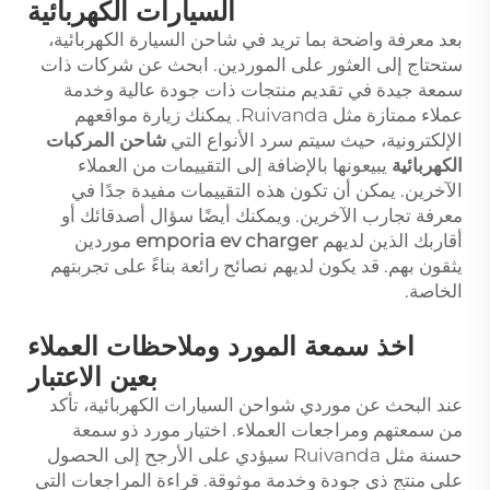
السيارات الكهربائية
بعد معرفة واضحة بما تريد في شاحن السيارة الكهربائية،
ستحتاج إلى العثور على الموردين. ابحث عن شركات ذات
سمعة جيدة في تقديم منتجات ذات جودة عالية وخدمة
عملاء ممتازة مثل Ruivanda. يمكنك زيارة مواقعهم
الإلكترونية، حيث سيتم سرد الأنواع التي
شاحن المركبات
الكهربائية
يبيعونها بالإضافة إلى التقييمات من العملاء
الآخرين. يمكن أن تكون هذه التقييمات مفيدة جدًا في
معرفة تجارب الآخرين. ويمكنك أيضًا سؤال أصدقائك أو
أقاربك الذين لديهم
emporia ev charger
موردين
يثقون بهم. قد يكون لديهم نصائح رائعة بناءً على تجربتهم
الخاصة.
اخذ سمعة المورد وملاحظات العملاء
بعين الاعتبار
عند البحث عن موردي شواحن السيارات الكهربائية، تأكد
من سمعتهم ومراجعات العملاء. اختيار مورد ذو سمعة
حسنة مثل Ruivanda سيؤدي على الأرجح إلى الحصول
على منتج ذي جودة وخدمة موثوقة. قراءة المراجعات التي