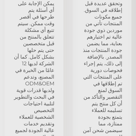
وتحقق عديدة قبل
يمكن الإجابة على
إطلاقه في السوق.
أي أسئلة يتم
جميع مكونات
طرحها في أقصر
المنتجات تأتي من
وقت ممكن. سيتم
موردين ذوي جودة
تتبع أي مشكلة
عالية تم اختيارهم
تتعلق بالمنتج من
بعناية، مما يضمن
قبل متخصصين
جودة المنتجات منذ
حتى يتم حلها
المصدر. بالإضافة
بشكل كامل. كما أن
إلى ذلك، يتم إجراء
الشركة لديها 12
فحوصات دورية
عامًا من الخبرة في
على المنتجات التي
المصنع، وتدعم
تم إطلاقها في
ODM&OEM
السوق لمنع
ولديها قدرات قوية
التقصير والتأكد من
في البحث والتطوير
أن كل منتج يتم
لتلبية احتياجات
تسليمه للعملاء
التخصيص
يتمتع بجودة
الشخصية للعملاء
ممتازة، مما
وتقديم خدمات
سيضمن شحن آمن
عالية الجودة لجميع