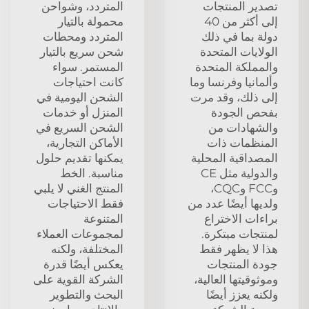
تصدير المنتجات
المتردد، وشواحن
إلى أكثر من 40
محمولة بالتيار
دولة بما في ذلك
المتردد ومحطات
الولايات المتحدة
شحن سريع بالتيار
والمملكة المتحدة
المستمر. سواء
وألمانيا وفرنسا وما
كانت احتياجات
إلى ذلك، وقد مرت
الشحن اليومية في
بفحص الجودة
المنزل أو خدمات
والشهادات من
الشحن السريع في
المنظمات ذات
الأماكن التجارية،
المصداقية المحلية
يمكنها تقديم حلول
والدولية مثل CE
مناسبة. الخط
وFCC وCQC،
المنتج الغني لا يلبي
ولديها أيضًا عدد من
فقط الاحتياجات
براءات الاختراع
المتنوعة
لمنتجات مبتكرة.
لمجموعات العملاء
هذا لا يظهر فقط
المختلفة، ولكنه
جودة المنتجات
يعكس أيضًا قدرة
وموثوقيتها العالية،
الشركة القوية على
ولكنه يعزز أيضًا
البحث والتطوير