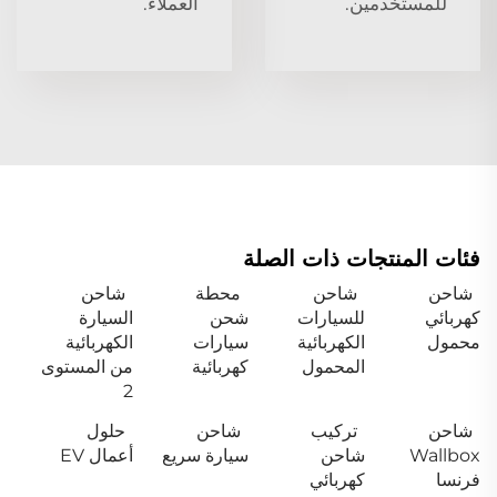
للمستخدمين.
العملاء.
فئات المنتجات ذات الصلة
شاحن
شاحن
محطة
شاحن
كهربائي
للسيارات
شحن
السيارة
محمول
الكهربائية
سيارات
الكهربائية
المحمول
كهربائية
من المستوى
2
شاحن
تركيب
شاحن
حلول
Wallbox
شاحن
سيارة سريع
أعمال EV
فرنسا
كهربائي