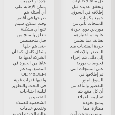
كل منتج لاختبارات
جدد أو قديمين،
وتحقق عديدة قبل
يمكن الإجابة على
إطلاقه في السوق.
أي أسئلة يتم
جميع مكونات
طرحها في أقصر
المنتجات تأتي من
وقت ممكن. سيتم
موردين ذوي جودة
تتبع أي مشكلة
عالية تم اختيارهم
تتعلق بالمنتج من
بعناية، مما يضمن
قبل متخصصين
جودة المنتجات منذ
حتى يتم حلها
المصدر. بالإضافة
بشكل كامل. كما أن
إلى ذلك، يتم إجراء
الشركة لديها 12
فحوصات دورية
عامًا من الخبرة في
على المنتجات التي
المصنع، وتدعم
تم إطلاقها في
ODM&OEM
السوق لمنع
ولديها قدرات قوية
التقصير والتأكد من
في البحث والتطوير
أن كل منتج يتم
لتلبية احتياجات
تسليمه للعملاء
التخصيص
يتمتع بجودة
الشخصية للعملاء
ممتازة، مما
وتقديم خدمات
سيضمن شحن آمن
عالية الجودة لجميع