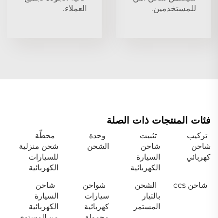
للمستخدمين.
العملاء.
فئات المنتجات ذات الصلة
تركيب
تثبيت
وحدة
محطّة
شاحن
شاحن
الشحن
شحن منزلية
كهربائي
السيارة
للسيارات
الكهربائية
الكهربائية
شاحن ccs
الشحن
شواحن
شاحن
بالتيار
سيارات
السيارة
المستمر
كهربائية
الكهربائية
محمولة
من المستوى