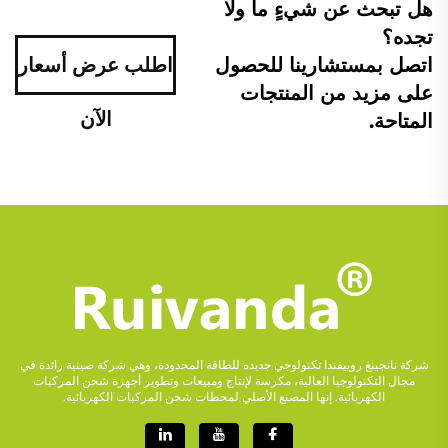
هل تبحث عن شيءٍ ما ولا
تجده؟
اتصل بمستشارينا للحصول
اطلب عرض أسعار
على مزيد من المنتجات
الآن
المتاحة.
شركة نانجينغ روييفندا تكنولوجي جديده للطاقة المحدودة، وهي شركة صينية رائدة في
مجال التكنولوجيا العالية، مكرسة لإنتاج ومبيعات وتطوير أجهزة شحن المركبات
الكهربائية. إنها المصنع الأصلي لمحطات شحن المركبات الكهربائية.