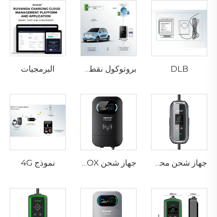
DLB
البرمجيات
بروتوكول نقطة الشحن المفتوح
نموذج 4G
جهاز شحن محمول P3-01 لمركبات EV
جهاز شحن PEV-01 AC EV WALLBOX