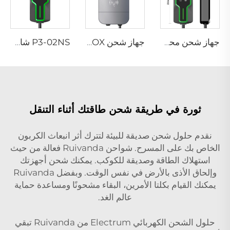
جهاز شحن محمول P3-02 لمركبات EV
جهاز شحن PEV-02 AC EV WALLBOX
P3-02NS شاحن محمول لسيارات EV
ثورة في طريقة شحن طاقتك أثناء التنقل
نقدم حلول شحن صديقة للبيئة لتترك أثر انبعاث الكربون
الخاص بك على المسرح. شواحن Ruivanda فعالة من حيث
استهلاك الطاقة وصديقة للكوكب. يمكنك شحن أجهزتك
وإلحاق الأذى بالأرض في نفس الوقت. وبفضل Ruivanda
يمكنك القيام بكلتا الأمرين، البقاء مشحونًا ومساعدة حماية
عالم الغد.
حلول الشحن الكهربائي Electrum من Ruivanda تبقي