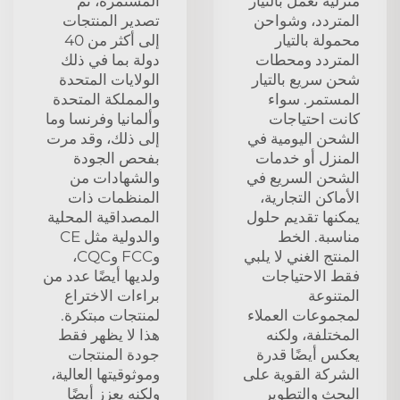
منزلية تعمل بالتيار
المستمرة، تم
المتردد، وشواحن
تصدير المنتجات
محمولة بالتيار
إلى أكثر من 40
المتردد ومحطات
دولة بما في ذلك
شحن سريع بالتيار
الولايات المتحدة
المستمر. سواء
والمملكة المتحدة
كانت احتياجات
وألمانيا وفرنسا وما
الشحن اليومية في
إلى ذلك، وقد مرت
المنزل أو خدمات
بفحص الجودة
الشحن السريع في
والشهادات من
الأماكن التجارية،
المنظمات ذات
يمكنها تقديم حلول
المصداقية المحلية
مناسبة. الخط
والدولية مثل CE
المنتج الغني لا يلبي
وFCC وCQC،
فقط الاحتياجات
ولديها أيضًا عدد من
المتنوعة
براءات الاختراع
لمجموعات العملاء
لمنتجات مبتكرة.
المختلفة، ولكنه
هذا لا يظهر فقط
يعكس أيضًا قدرة
جودة المنتجات
الشركة القوية على
وموثوقيتها العالية،
البحث والتطوير
ولكنه يعزز أيضًا