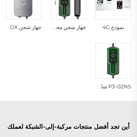
نموذج 4G
جهاز شحن محمول P3-02 لمركبات EV
جهاز شحن PEV-02 AC EV WALLBOX
P3-02NS شاحن محمول لسيارات EV
أين تجد أفضل منتجات مركبة-إلى-الشبكة لعملك