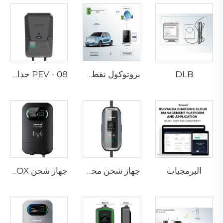
DLB
بروتوكول نقطة الشحن المفتوح
PEV - 08 جدار شحن سيارات كهربائية
البرمجيات
جهاز شحن محمول P3-01 لمركبات EV
جهاز شحن PEV-01 AC EV WALLBOX