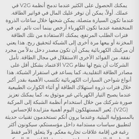
يمكنك الحصول على الكثير عندما تدمج أنظمة V2G في
عملك. أولاً، يمكن أن توفر عليك المال في فواتير الطاقة.
عندما تكون السيارة متصلة، يمكن شحنها خلال ساعات الذروة
المنخفضة عندما تكون الكهرباء أرخص بينما أنت نائم. ثم، في
فترات الطلب المرتفع، يمكنك الاستفادة من تلك الطاقة
المخزنة أو بيعها مرة أخرى إلى الشبكة لتحقيق ربح. هذا يعني
أن مركبتك الكهربائية يمكن أن تكون مصدر دخل بدلاً من مجرد
نفقة. من الفوائد الأخرى الاستقلال في مجال الطاقة. تأمل
الشركات أن يتيح لها نظام V2G الاعتماد بشكل أقل على
مصادر الطاقة التقليدية، كما يساعد في استقرار الشبكة. هذا
أنواع شواحن السيارات الكهربائية
تكتسب الأهمية بقدر أكبر
خلال فترات ذروة استهلاك الطاقة أو أثناء الكوارث الطبيعية
عندما يصبح التيار الكهربائي غير موثوق به. كما يمكنك تعزيز
صورة شركتك من خلال استخدام أنظمة الشبكة إلى المركبة
(V2G). يُعير المستهلكون اليوم أهمية متزايدة للإحساس
بالمسؤولية البيئية. وعندما يرون أنكم تستخدمون تقنيات حديثة
لتطبيق سياسات مستدامة داخل مؤسستكم، سيكونون أكثر
رغبة في إقامة علاقات تجارية معكم. ولا يتعلق الأمر فقط