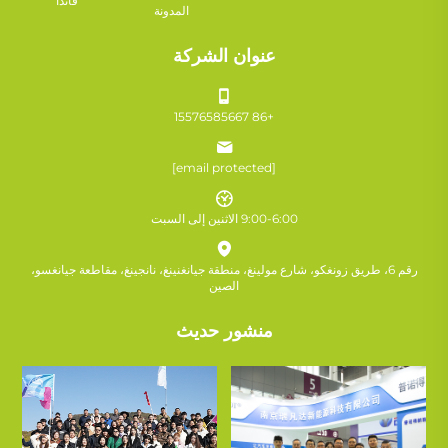
فاندا
المدونة
عنوان الشركة
+86 15576585667
[email protected]
9:00-6:00 الاثنين إلى السبت
رقم 6، طريق زونغكو، شارع مولينغ، منطقة جيانغنينغ، نانجينغ، مقاطعة جيانغسو،
الصين
منشور حديث