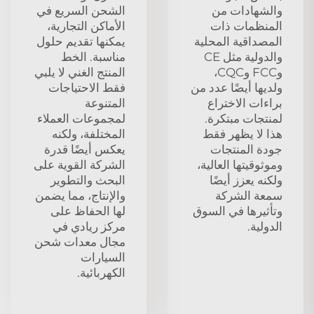
والشهادات من
الشحن السريع في
المنظمات ذات
الأماكن التجارية،
المصداقية المحلية
يمكنها تقديم حلول
والدولية مثل CE
مناسبة. الخط
وFCC وCQC،
المنتج الغني لا يلبي
ولديها أيضًا عدد من
فقط الاحتياجات
براءات الاختراع
المتنوعة
لمنتجات مبتكرة.
لمجموعات العملاء
هذا لا يظهر فقط
المختلفة، ولكنه
جودة المنتجات
يعكس أيضًا قدرة
وموثوقيتها العالية،
الشركة القوية على
ولكنه يعزز أيضًا
البحث والتطوير
سمعة الشركة
والإنتاج، مما يضمن
وتأثيرها في السوق
لها الحفاظ على
الدولية.
مركز ريادي في
مجال معدات شحن
السيارات
الكهربائية.