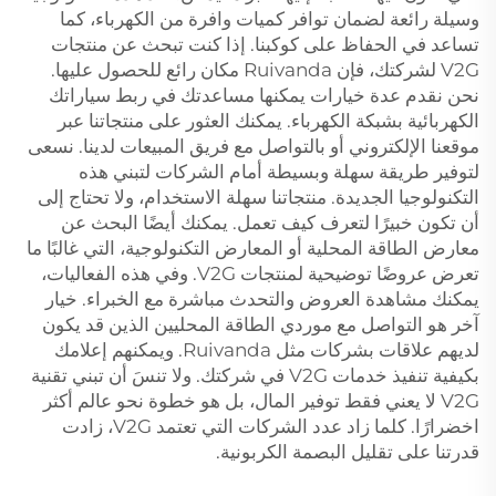
وسيلة رائعة لضمان توافر كميات وافرة من الكهرباء، كما
تساعد في الحفاظ على كوكبنا. إذا كنت تبحث عن منتجات
V2G لشركتك، فإن Ruivanda مكان رائع للحصول عليها.
نحن نقدم عدة خيارات يمكنها مساعدتك في ربط سياراتك
الكهربائية بشبكة الكهرباء. يمكنك العثور على منتجاتنا عبر
موقعنا الإلكتروني أو بالتواصل مع فريق المبيعات لدينا. نسعى
لتوفير طريقة سهلة وبسيطة أمام الشركات لتبني هذه
التكنولوجيا الجديدة. منتجاتنا سهلة الاستخدام، ولا تحتاج إلى
أن تكون خبيرًا لتعرف كيف تعمل. يمكنك أيضًا البحث عن
معارض الطاقة المحلية أو المعارض التكنولوجية، التي غالبًا ما
تعرض عروضًا توضيحية لمنتجات V2G. وفي هذه الفعاليات،
يمكنك مشاهدة العروض والتحدث مباشرة مع الخبراء. خيار
آخر هو التواصل مع موردي الطاقة المحليين الذين قد يكون
لديهم علاقات بشركات مثل Ruivanda. ويمكنهم إعلامك
بكيفية تنفيذ خدمات V2G في شركتك. ولا تنسَ أن تبني تقنية
V2G لا يعني فقط توفير المال، بل هو خطوة نحو عالم أكثر
اخضرارًا. كلما زاد عدد الشركات التي تعتمد V2G، زادت
قدرتنا على تقليل البصمة الكربونية.