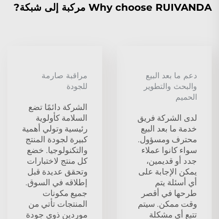
Why choose RUIVANDA مركبة إلى شبكة?
دعم ما بعد البيع
مراقبة صارمة
والبحث والتطوير
للجودة
الحميم
الشركة دائمًا تضع
لدى الشركة فريق
السلامة كأولوية
خدمة ما بعد البيع
رئيسية وتولي أهمية
محترف ومسؤول.
كبيرة لجودة المنتج
سواء كانوا عملاء
والتكنولوجيا. خضع
جدد أو قديمين،
كل منتج لاختبارات
يمكن الإجابة على
وتحقق عديدة قبل
أي أسئلة يتم
إطلاقه في السوق.
طرحها في أقصر
جميع مكونات
وقت ممكن. سيتم
المنتجات تأتي من
تتبع أي مشكلة
موردين ذوي جودة