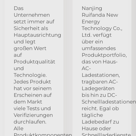
Das
Nanjing
Unternehmen
Ruifanda New
setzt immer auf
Energy
Sicherheit als
Technology Co.,
Hauptausrichtung
Ltd. verfügt
und legt
über ein
großen Wert
umfassendes
auf
Produktportfolio,
Produktqualität
das von Haus-
und
AC-
Technologie.
Ladestationen,
Jedes Produkt
tragbaren AC-
hat vor seinem
Ladegeräten
Erscheinen auf
bis hin zu DC-
dem Markt
Schnellladestationen
viele Tests und
reicht. Egal ob
Verifizierungen
tägliche
durchlaufen.
Ladebedarf zu
Alle
Hause oder
Produktkomponenten
Schnellladedienste