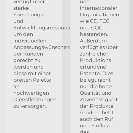
verfügt über
und
starke
internationaler
Forschungs-
Organisationen
und
wie CE, FCC
Entwicklungsressourcen,
und CQC
um den
bestanden.
individuellen
Außerdem
Anpassungswünschen
verfügt es über
der Kunden
zahlreiche
gerecht zu
Produktions
werden und
erfundene
diese mit einer
Patente. Dies
breiten Palette
belegt nicht
an
nur die hohe
hochwertigen
Qualität und
Dienstleistungen
Zuverlässigkeit
zu versorgen.
der Produkte,
sondern hebt
auch den Ruf
und Einfluss
des