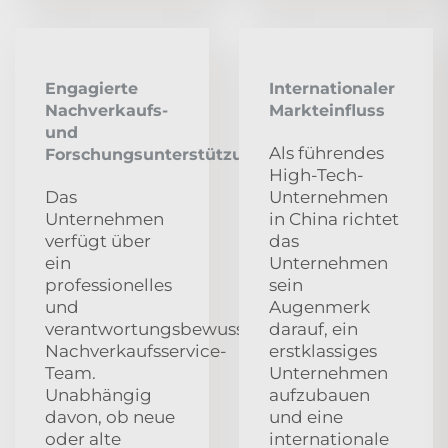
Engagierte
Internationaler
Nachverkaufs-
Markteinfluss
und
Als führendes
Forschungsunterstützung
High-Tech-
Das
Unternehmen
Unternehmen
in China richtet
verfügt über
das
ein
Unternehmen
professionelles
sein
und
Augenmerk
verantwortungsbewusstes
darauf, ein
Nachverkaufsservice-
erstklassiges
Team.
Unternehmen
Unabhängig
aufzubauen
davon, ob neue
und eine
oder alte
internationale