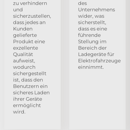
zu verhindern
des
und
Unternehmens
sicherzustellen,
wider, was
dass jedes an
sicherstellt,
Kunden
dass es eine
gelieferte
führende
Produkt eine
Stellung im
exzellente
Bereich der
Qualität
Ladegeräte für
aufweist,
Elektrofahrzeuge
wodurch
einnimmt.
sichergestellt
ist, dass den
Benutzern ein
sicheres Laden
ihrer Geräte
ermöglicht
wird.