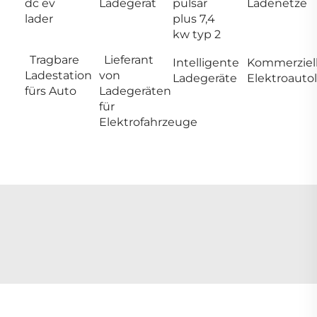
dc ev
Ladegerät
pulsar
Ladenetze
lader
plus 7,4
kw typ 2
Tragbare
Lieferant
Intelligente
Kommerziel
Ladestation
von
Ladegeräte
Elektroauto
fürs Auto
Ladegeräten
für
Elektrofahrzeuge