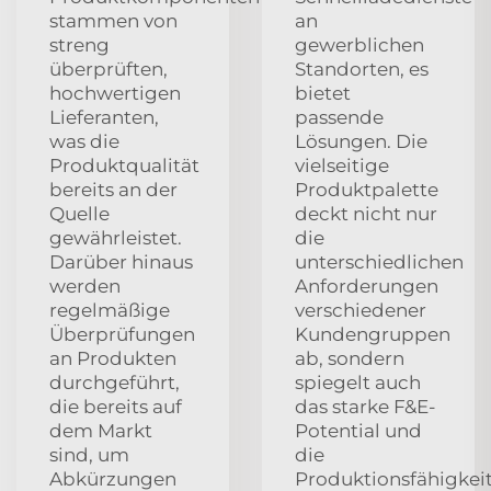
stammen von
an
streng
gewerblichen
überprüften,
Standorten, es
hochwertigen
bietet
Lieferanten,
passende
was die
Lösungen. Die
Produktqualität
vielseitige
bereits an der
Produktpalette
Quelle
deckt nicht nur
gewährleistet.
die
Darüber hinaus
unterschiedlichen
werden
Anforderungen
regelmäßige
verschiedener
Überprüfungen
Kundengruppen
an Produkten
ab, sondern
durchgeführt,
spiegelt auch
die bereits auf
das starke F&E-
dem Markt
Potential und
sind, um
die
Abkürzungen
Produktionsfähigkei