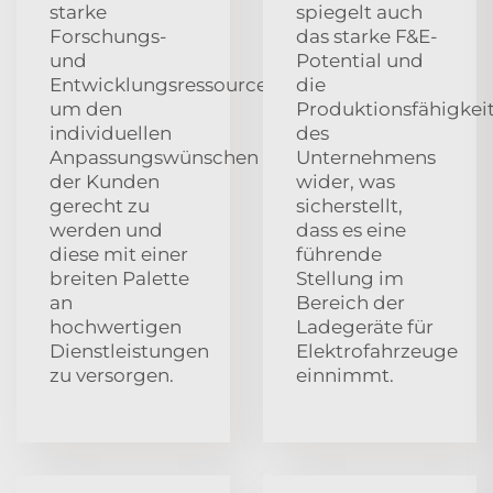
starke
spiegelt auch
Forschungs-
das starke F&E-
und
Potential und
Entwicklungsressourcen,
die
um den
Produktionsfähigkei
individuellen
des
Anpassungswünschen
Unternehmens
der Kunden
wider, was
gerecht zu
sicherstellt,
werden und
dass es eine
diese mit einer
führende
breiten Palette
Stellung im
an
Bereich der
hochwertigen
Ladegeräte für
Dienstleistungen
Elektrofahrzeuge
zu versorgen.
einnimmt.