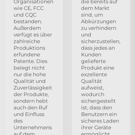
Organisationen
die bereits auf
wie CE, FCC
dem Markt
und CQC
sind, um
bestanden.
Abkürzungen
Außerdem
zu verhindern
verfügt es über
und
zahlreiche
sicherzustellen,
Produktions
dass jedes an
erfundene
Kunden
Patente. Dies
gelieferte
belegt nicht
Produkt eine
nur die hohe
exzellente
Qualität und
Qualität
Zuverlässigkeit
aufweist,
der Produkte,
wodurch
sondern hebt
sichergestellt
auch den Ruf
ist, dass den
und Einfluss
Benutzern ein
des
sicheres Laden
Unternehmens
ihrer Geräte
auf dem
ermöglicht