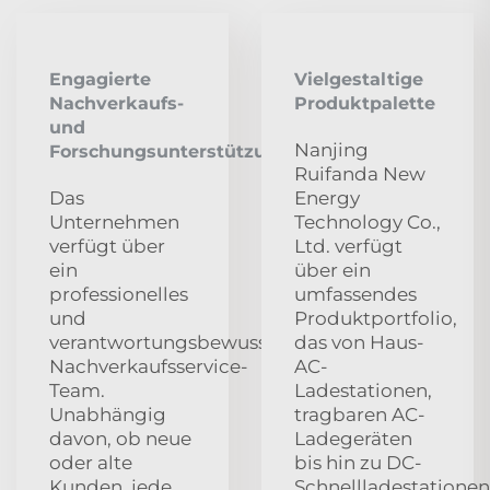
Engagierte
Vielgestaltige
Nachverkaufs-
Produktpalette
und
Nanjing
Forschungsunterstützung
Ruifanda New
Das
Energy
Unternehmen
Technology Co.,
verfügt über
Ltd. verfügt
ein
über ein
professionelles
umfassendes
und
Produktportfolio,
verantwortungsbewusstes
das von Haus-
Nachverkaufsservice-
AC-
Team.
Ladestationen,
Unabhängig
tragbaren AC-
davon, ob neue
Ladegeräten
oder alte
bis hin zu DC-
Kunden, jede
Schnellladestationen