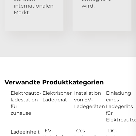
internationalen
wird.
Markt.
Verwandte Produktkategorien
Elektroauto-
Elektrischer
Installation
Einladung
ladestation
Ladegerät
von EV-
eines
für
Ladegeräten
Ladegeräts
zuhause
für
Elektroauto
EV-
Ccs
DC-
Ladeeinheit