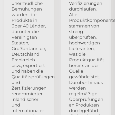
unermüdliche
Verifizierungen
Bemühungen
durchlaufen.
wurden die
Alle
Produkte in
Produktkomponent
über 40 Länder,
stammen von
darunter die
streng
Vereinigten
überprüften,
Staaten,
hochwertigen
Großbritannien,
Lieferanten,
Deutschland,
was die
Frankreich
Produktqualität
usw., exportiert
bereits an der
und haben die
Quelle
Qualitätsprüfungen
gewährleistet.
und
Darüber hinaus
Zertifizierungen
werden
renommierter
regelmäßige
inländischer
Überprüfungen
und
an Produkten
internationaler
durchgeführt,