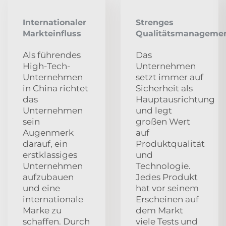
Internationaler
Strenges
Markteinfluss
Qualitätsmanageme
Als führendes
Das
High-Tech-
Unternehmen
Unternehmen
setzt immer auf
in China richtet
Sicherheit als
das
Hauptausrichtung
Unternehmen
und legt
sein
großen Wert
Augenmerk
auf
darauf, ein
Produktqualität
erstklassiges
und
Unternehmen
Technologie.
aufzubauen
Jedes Produkt
und eine
hat vor seinem
internationale
Erscheinen auf
Marke zu
dem Markt
schaffen. Durch
viele Tests und