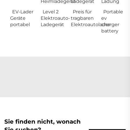
Heimladegerät
Ladegerät
Ladung
EV-Lader
Level 2
Preis für
Portable
Geräte
Elektroauto-
tragbaren
ev
portabel
Ladegerät
Elektroautolader
charger
battery
Sie finden nicht, wonach
Sie suchen?