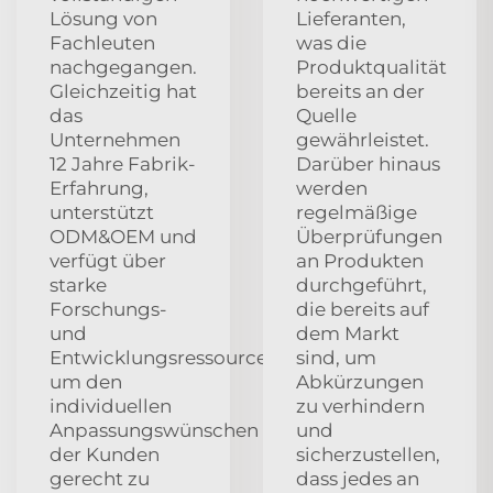
Lösung von
Lieferanten,
Fachleuten
was die
nachgegangen.
Produktqualität
Gleichzeitig hat
bereits an der
das
Quelle
Unternehmen
gewährleistet.
12 Jahre Fabrik-
Darüber hinaus
Erfahrung,
werden
unterstützt
regelmäßige
ODM&OEM und
Überprüfungen
verfügt über
an Produkten
starke
durchgeführt,
Forschungs-
die bereits auf
und
dem Markt
Entwicklungsressourcen,
sind, um
um den
Abkürzungen
individuellen
zu verhindern
Anpassungswünschen
und
der Kunden
sicherzustellen,
gerecht zu
dass jedes an