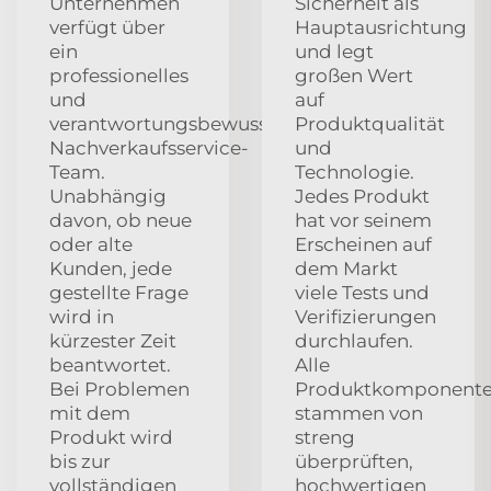
Unternehmen
Sicherheit als
verfügt über
Hauptausrichtung
ein
und legt
professionelles
großen Wert
und
auf
verantwortungsbewusstes
Produktqualität
Nachverkaufsservice-
und
Team.
Technologie.
Unabhängig
Jedes Produkt
davon, ob neue
hat vor seinem
oder alte
Erscheinen auf
Kunden, jede
dem Markt
gestellte Frage
viele Tests und
wird in
Verifizierungen
kürzester Zeit
durchlaufen.
beantwortet.
Alle
Bei Problemen
Produktkomponent
mit dem
stammen von
Produkt wird
streng
bis zur
überprüften,
vollständigen
hochwertigen