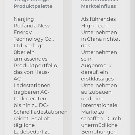
Produktpalette
Markteinfluss
Nanjing
Als führendes
Ruifanda New
High-Tech-
Energy
Unternehmen
Technology Co.,
in China richtet
Ltd. verfügt
das
über ein
Unternehmen
umfassendes
sein
Produktportfolio,
Augenmerk
das von Haus-
darauf, ein
AC-
erstklassiges
Ladestationen,
Unternehmen
tragbaren AC-
aufzubauen
Ladegeräten
und eine
bis hin zu DC-
internationale
Schnellladestationen
Marke zu
reicht. Egal ob
schaffen. Durch
tägliche
unermüdliche
Ladebedarf zu
Bemühungen