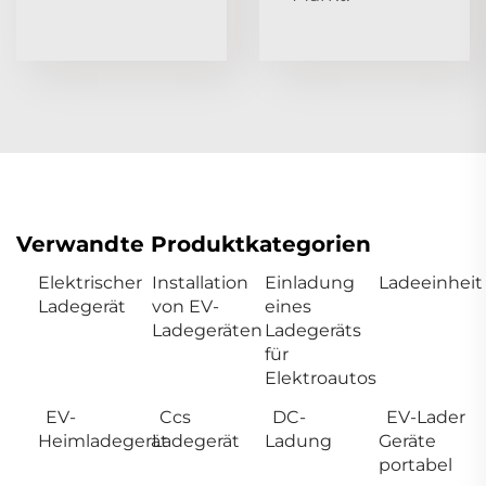
Verwandte Produktkategorien
Elektrischer
Installation
Einladung
Ladeeinheit
Ladegerät
von EV-
eines
Ladegeräten
Ladegeräts
für
Elektroautos
EV-
Ccs
DC-
EV-Lader
Heimladegerät
Ladegerät
Ladung
Geräte
portabel