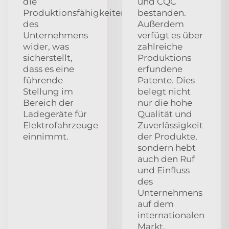
die
und CQC
Produktionsfähigkeiten
bestanden.
des
Außerdem
Unternehmens
verfügt es über
wider, was
zahlreiche
sicherstellt,
Produktions
dass es eine
erfundene
führende
Patente. Dies
Stellung im
belegt nicht
Bereich der
nur die hohe
Ladegeräte für
Qualität und
Elektrofahrzeuge
Zuverlässigkeit
einnimmt.
der Produkte,
sondern hebt
auch den Ruf
und Einfluss
des
Unternehmens
auf dem
internationalen
Markt.