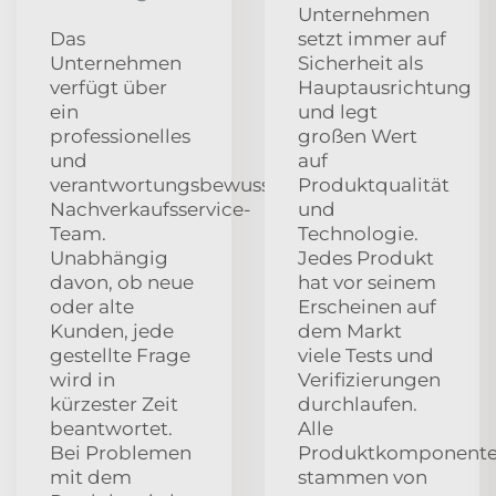
Unternehmen
Das
setzt immer auf
Unternehmen
Sicherheit als
verfügt über
Hauptausrichtung
ein
und legt
professionelles
großen Wert
und
auf
verantwortungsbewusstes
Produktqualität
Nachverkaufsservice-
und
Team.
Technologie.
Unabhängig
Jedes Produkt
davon, ob neue
hat vor seinem
oder alte
Erscheinen auf
Kunden, jede
dem Markt
gestellte Frage
viele Tests und
wird in
Verifizierungen
kürzester Zeit
durchlaufen.
beantwortet.
Alle
Bei Problemen
Produktkomponent
mit dem
stammen von