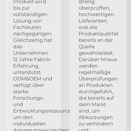
Produkt wird
streng
bis zur
überprüften,
vollständigen
hochwertigen
Lösung von
Lieferanten,
Fachleuten
was die
nachgegangen.
Produktqualität
Gleichzeitig hat
bereits an der
das
Quelle
Unternehmen
gewährleistet.
12 Jahre Fabrik-
Darüber hinaus
Erfahrung,
werden
unterstützt
regelmäßige
ODM&OEM und
Überprüfungen
verfügt über
an Produkten
starke
durchgeführt,
Forschungs-
die bereits auf
und
dem Markt
Entwicklungsressourcen,
sind, um
um den
Abkürzungen
individuellen
zu verhindern
Anpassungswünschen
und