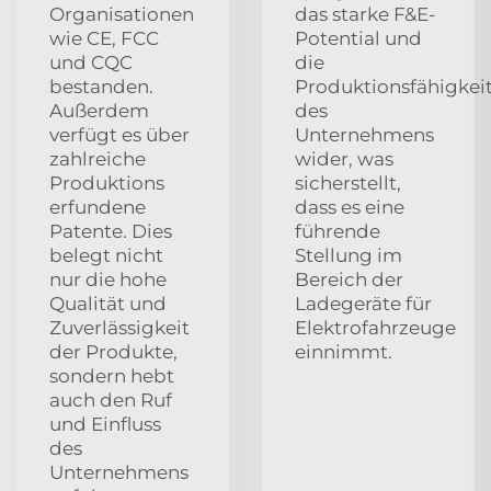
Organisationen
das starke F&E-
wie CE, FCC
Potential und
und CQC
die
bestanden.
Produktionsfähigkei
Außerdem
des
verfügt es über
Unternehmens
zahlreiche
wider, was
Produktions
sicherstellt,
erfundene
dass es eine
Patente. Dies
führende
belegt nicht
Stellung im
nur die hohe
Bereich der
Qualität und
Ladegeräte für
Zuverlässigkeit
Elektrofahrzeuge
der Produkte,
einnimmt.
sondern hebt
auch den Ruf
und Einfluss
des
Unternehmens