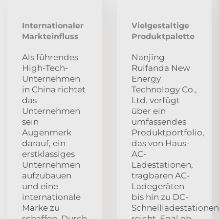
Internationaler
Vielgestaltige
Markteinfluss
Produktpalette
Als führendes
Nanjing
High-Tech-
Ruifanda New
Unternehmen
Energy
in China richtet
Technology Co.,
das
Ltd. verfügt
Unternehmen
über ein
sein
umfassendes
Augenmerk
Produktportfolio,
darauf, ein
das von Haus-
erstklassiges
AC-
Unternehmen
Ladestationen,
aufzubauen
tragbaren AC-
und eine
Ladegeräten
internationale
bis hin zu DC-
Marke zu
Schnellladestationen
schaffen. Durch
reicht. Egal ob