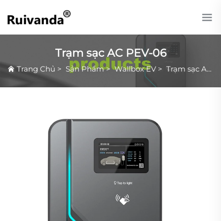
Trạm sạc AC PEV-06
Trang Chủ
>
Sản Phẩm
>
Wallbox EV
>
Trạm sạc AC PEV-06