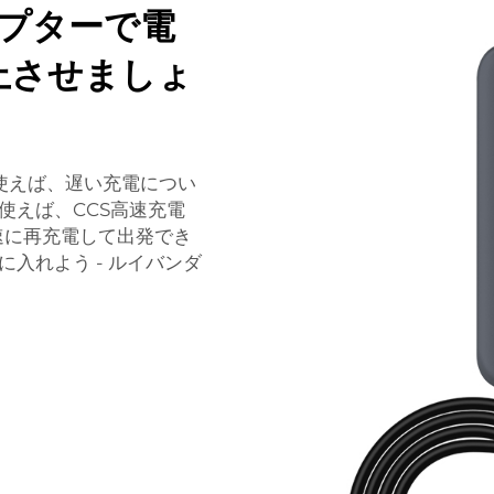
ダプターで電
上させましょ
使えば、遅い充電につい
使えば、CCS高速充電
速に再充電して出発でき
入れよう - ルイバンダ