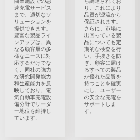
商業施設での急
ら調達されてお
速充電サービス
り、これにより
まで、適切なソ
品質が源流から
リューションを
保証されます。
提供できます。
さらに、市場に
豊富な製品ライ
出回っている製
ンアップは、異
品についても定
なる顧客層の多
期的な検査を行
様なニーズに対
い、手抜きを防
応するだけでな
ぎ、顧客に届け
く、同社の強力
るすべての製品
な研究開発能力
が優れた品質を
和生産能力を反
持つことを確実
映しており、電
にし、ユーザー
気自動車充電設
の安全な充電を
備分野でリーダ
サポートしま
ー地位を維持し
す。
ています。