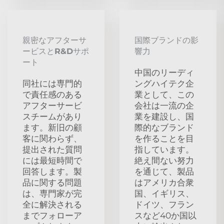
親密なアフターサ
国際ブランドの影
ービスとR&Dサポ
響力
ート
中国のリーディ
同社には専門的
ングハイテク企
で責任感のある
業として、この
アフターサービ
会社は一流の企
スチームがあり
業を建設し、国
ます。新旧の顧
際的なブランド
客に関わらず、
を作ることを目
提出された質問
指しています。
には最短時間で
絶え間ない努力
回答します。製
を通じて、製品
品に関する問題
はアメリカ合衆
は、専門家が完
国、イギリス、
全に解決される
ドイツ、フラン
までフォローア
スなど40か国以