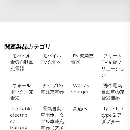
関連製品カテゴリ
モバイル
モバイル
Ev 緊急充
フリート
電気自動車
EV充電器
電器
EV充電ソ
充電器
リューショ
ン
ウォール
タイプ1の
Wall ev
携帯電気
ボックス充
電源充電器
charger
自動車の充
電器
電器価格
Portable
電気自動
高速ev
Type 1 to
electric
車用ポータ
type 2 ア
car
ブル車載充
ダプター
battery
電器（アメ