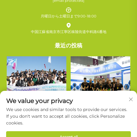
[email protected]
月曜日から土曜日まで9:00-18:00
中国江蘇省南京市江寧区秣陵街道中科路6番地
最近の投稿
We value your privacy
We use cookies and similar tools to provide our services.
If you don't want to accept all cookies, click Personalize
cookies.
Copyright © Nanjing Ruifanda New Energy Technology Co., Ltd. All
Accept all