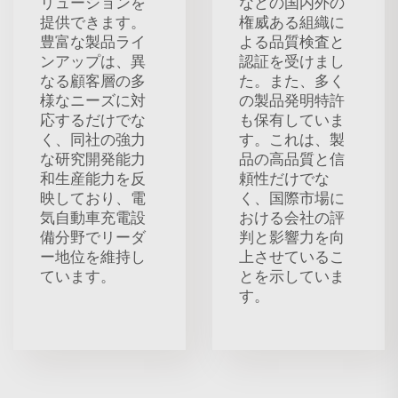
リューションを
などの国内外の
提供できます。
権威ある組織に
豊富な製品ライ
よる品質検査と
ンアップは、異
認証を受けまし
なる顧客層の多
た。また、多く
様なニーズに対
の製品発明特許
応するだけでな
も保有していま
く、同社の強力
す。これは、製
な研究開発能力
品の高品質と信
和生産能力を反
頼性だけでな
映しており、電
く、国際市場に
気自動車充電設
おける会社の評
備分野でリーダ
判と影響力を向
ー地位を維持し
上させているこ
ています。
とを示していま
す。