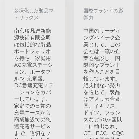
多様化した製品マ
国際ブランドの影
トリックス
響力
南京瑞凡達新能
中国のリーディ
源技術有限公司
ングハイテク企
は包括的な製品
業として、この
ポートフォリオ
会社は一流の企
を持ち、家庭用
業を建設し、国
AC充電ステーシ
際的なブランド
ョン、ポータブ
を作ることを目
ルAC充電器、
指しています。
DC急速充電ステ
絶え間ない努力
ーションをカバ
を通じて、製品
ーしています。
はアメリカ合衆
家庭での日常の
国、イギリス、
充電ニーズから
ドイツ、フラン
商業施設での急
スなど40か国以
速充電サービス
上に輸出され、
まで、適切なソ
CE、FCC、CQC