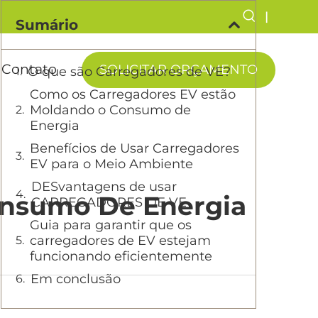
|
Sumário
Contato
SOLICITAR ORÇAMENTO
O que são Carregadores de VE?
Como os Carregadores EV estão
Moldando o Consumo de
Energia
Benefícios de Usar Carregadores
EV para o Meio Ambiente
DESvantagens de usar
onsumo De Energia
CARREGADORES DE VE
Guia para garantir que os
carregadores de EV estejam
funcionando eficientemente
Em conclusão