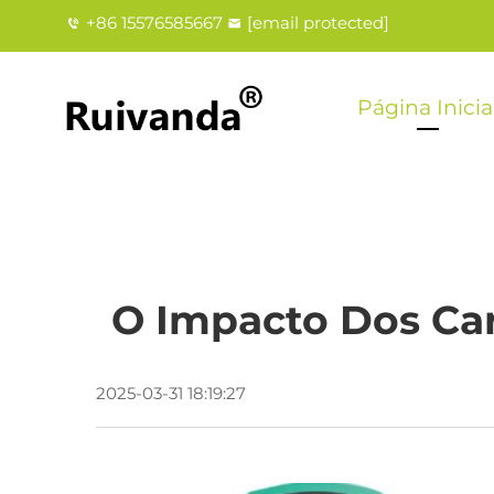
+86 15576585667
[email protected]
Página Inicia
O Impacto Dos Ca
2025-03-31 18:19:27