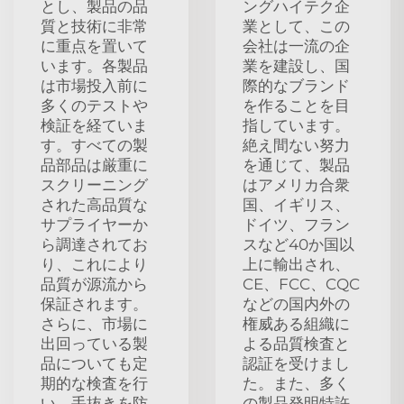
とし、製品の品
ングハイテク企
質と技術に非常
業として、この
に重点を置いて
会社は一流の企
います。各製品
業を建設し、国
は市場投入前に
際的なブランド
多くのテストや
を作ることを目
検証を経ていま
指しています。
す。すべての製
絶え間ない努力
品部品は厳重に
を通じて、製品
スクリーニング
はアメリカ合衆
された高品質な
国、イギリス、
サプライヤーか
ドイツ、フラン
ら調達されてお
スなど40か国以
り、これにより
上に輸出され、
品質が源流から
CE、FCC、CQC
保証されます。
などの国内外の
さらに、市場に
権威ある組織に
出回っている製
よる品質検査と
品についても定
認証を受けまし
期的な検査を行
た。また、多く
い、手抜きを防
の製品発明特許