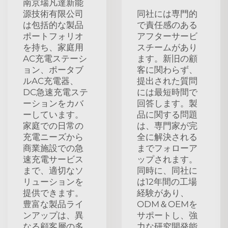
南京瑞凡達新能
源技術有限公司
同社には専門的
は包括的な製品
で責任感のある
ポートフォリオ
アフターサービ
を持ち、家庭用
スチームがあり
AC充電ステーシ
ます。新旧の顧
ョン、ポータブ
客に関わらず、
ルAC充電器、
提出された質問
DC急速充電ステ
には最短時間で
ーションをカバ
回答します。製
ーしています。
品に関する問題
家庭での日常の
は、専門家が完
充電ニーズから
全に解決される
商業施設での急
までフォローア
速充電サービス
ップされます。
まで、適切なソ
同時に、同社に
リューションを
は12年間の工場
提供できます。
経験があり、
豊富な製品ライ
ODM＆OEMを
ンアップは、異
サポートし、強
なる顧客層の多
力な研究開発能