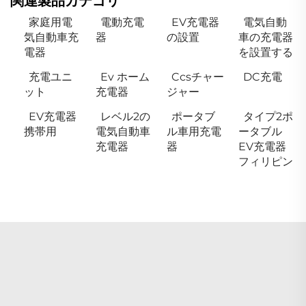
関連製品カテゴリ
家庭用電
電動充電
EV充電器
電気自動
気自動車充
器
の設置
車の充電器
電器
を設置する
充電ユニ
Ev ホーム
Ccsチャー
DC充電
ット
充電器
ジャー
EV充電器
レベル2の
ポータブ
タイプ2ポ
携帯用
電気自動車
ル車用充電
ータブル
充電器
器
EV充電器
フィリピン