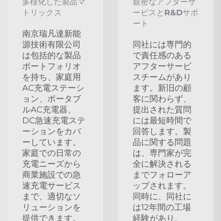
多様化した製品マ
親密なアフターサ
トリックス
ービスとR&Dサポ
ート
南京瑞凡達新能
源技術有限公司
同社には専門的
は包括的な製品
で責任感のある
ポートフォリオ
アフターサービ
を持ち、家庭用
スチームがあり
AC充電ステーシ
ます。新旧の顧
ョン、ポータブ
客に関わらず、
ルAC充電器、
提出された質問
DC急速充電ステ
には最短時間で
ーションをカバ
回答します。製
ーしています。
品に関する問題
家庭での日常の
は、専門家が完
充電ニーズから
全に解決される
商業施設での急
までフォローア
速充電サービス
ップされます。
まで、適切なソ
同時に、同社に
リューションを
は12年間の工場
提供できます。
経験があり、