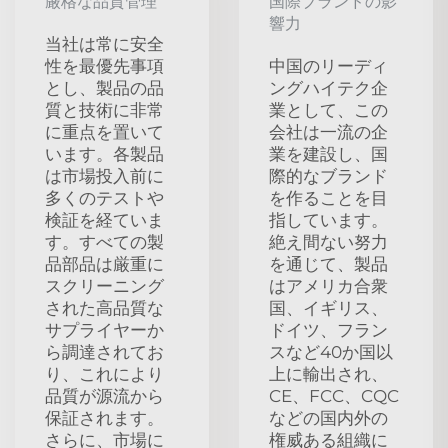
厳格な品質管理
国際ブランドの影
響力
当社は常に安全
性を最優先事項
中国のリーディ
とし、製品の品
ングハイテク企
質と技術に非常
業として、この
に重点を置いて
会社は一流の企
います。各製品
業を建設し、国
は市場投入前に
際的なブランド
多くのテストや
を作ることを目
検証を経ていま
指しています。
す。すべての製
絶え間ない努力
品部品は厳重に
を通じて、製品
スクリーニング
はアメリカ合衆
された高品質な
国、イギリス、
サプライヤーか
ドイツ、フラン
ら調達されてお
スなど40か国以
り、これにより
上に輸出され、
品質が源流から
CE、FCC、CQC
保証されます。
などの国内外の
さらに、市場に
権威ある組織に