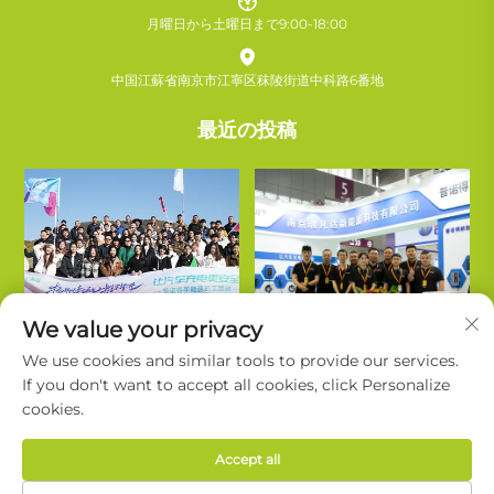
月曜日から土曜日まで9:00-18:00
中国江蘇省南京市江寧区秣陵街道中科路6番地
最近の投稿
We value your privacy
We use cookies and similar tools to provide our services.
If you don't want to accept all cookies, click Personalize
cookies.
Copyright © Nanjing Ruifanda New Energy Technology Co., Ltd. All
Accept all
Rights Reserved. |
プライバシーポリシー