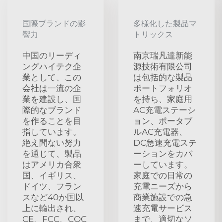
国際ブランドの影
多様化した製品マ
響力
トリックス
中国のリーディ
南京瑞凡達新能
ングハイテク企
源技術有限公司
業として、この
は包括的な製品
会社は一流の企
ポートフォリオ
業を建設し、国
を持ち、家庭用
際的なブランド
AC充電ステーシ
を作ることを目
ョン、ポータブ
指しています。
ルAC充電器、
絶え間ない努力
DC急速充電ステ
を通じて、製品
ーションをカバ
はアメリカ合衆
ーしています。
国、イギリス、
家庭での日常の
ドイツ、フラン
充電ニーズから
スなど40か国以
商業施設での急
上に輸出され、
速充電サービス
CE、FCC、CQC
まで、適切なソ