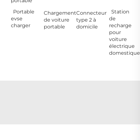
portable
Portable
Station
Chargement
Connecteur
evse
de
de voiture
type 2 à
charger
recharge
portable
domicile
pour
voiture
électrique
domestique