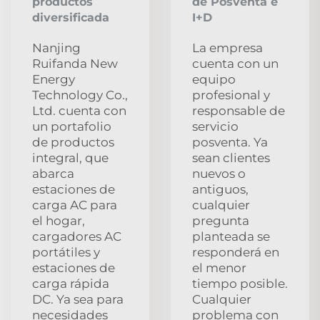
productos
de Posventa e
diversificada
I+D
Nanjing
La empresa
Ruifanda New
cuenta con un
Energy
equipo
Technology Co.,
profesional y
Ltd. cuenta con
responsable de
un portafolio
servicio
de productos
posventa. Ya
integral, que
sean clientes
abarca
nuevos o
estaciones de
antiguos,
carga AC para
cualquier
el hogar,
pregunta
cargadores AC
planteada se
portátiles y
responderá en
estaciones de
el menor
carga rápida
tiempo posible.
DC. Ya sea para
Cualquier
necesidades
problema con