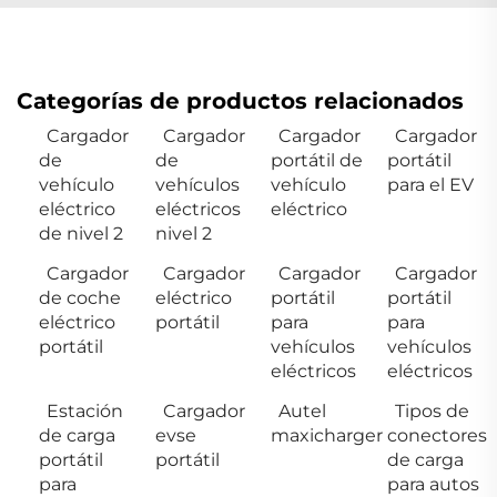
Categorías de productos relacionados
Cargador
Cargador
Cargador
Cargador
de
de
portátil de
portátil
vehículo
vehículos
vehículo
para el EV
eléctrico
eléctricos
eléctrico
de nivel 2
nivel 2
Cargador
Cargador
Cargador
Cargador
de coche
eléctrico
portátil
portátil
eléctrico
portátil
para
para
portátil
vehículos
vehículos
eléctricos
eléctricos
Estación
Cargador
Autel
Tipos de
de carga
evse
maxicharger
conectores
portátil
portátil
de carga
para
para autos